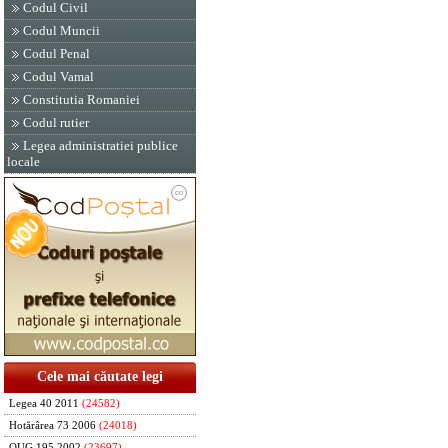
Codul Civil
Codul Muncii
Codul Penal
Codul Vamal
Constitutia Romaniei
Codul rutier
Legea administratiei publice
locale
Cele mai căutate legi
Legea 40 2011
(24582)
Hotărârea 73 2006
(24018)
OUG 195 2002
(23697)