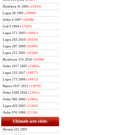
Hotărârea 41 2001
(22816)
Legea 28 1991
(20909)
Ordin 4 2007
(18298)
Cod 0 1864
(17563)
Legea 571 2003
(16941)
Legea 263 2010
(16554)
Legea 287 2009
(16394)
Legea 215 2001
(16348)
Rectificare 155 2016
(16308)
Ordin 1917 2005
(15003)
Legea 153 2017
(14977)
Legea 273 2006
(14415)
Raport 1937 2021
(13879)
Ordin 1508 2016
(12951)
Ordin 560 2006
(12464)
Legea 429 2003
(12410)
Ordin 976 1998
(12136)
Ultimele acte citite
Decizia 525 2001