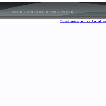
Harta site
|
Termeni si conditii
|
Informatii despre cookie
Coduri postale
Prefixe si Coduri po