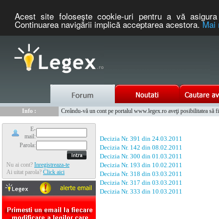
Acest site foloseşte cookie-uri pentru a vă asigura 
Continuarea navigării implică acceptarea acestora.
Mai 
Nou :
Legex.ro - portal de legislatie romaneasca. Un serviciu oferit g
Info :
Creându-vă un cont pe portalul www.legex.ro aveţi posibilitatea să fiţi
Info :
www.tntauto.ro - Managementul Integrat al Parcului Auto
E-
mail:
Decizia Nr. 391 din 24.03.2011
Parola:
Decizia Nr. 142 din 08.02.2011
Decizia Nr. 300 din 01.03.2011
Nu ai cont?
Inregistreaza-te
Decizia Nr. 193 din 10.02.2011
Ai uitat parola?
Click aici
Decizia Nr. 318 din 03.03.2011
Decizia Nr. 317 din 03.03.2011
Decizia Nr. 333 din 10.03.2011