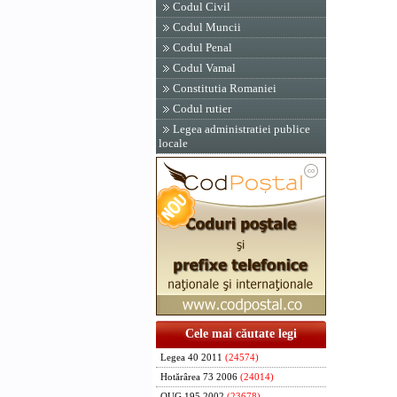
Codul Civil
Codul Muncii
Codul Penal
Codul Vamal
Constitutia Romaniei
Codul rutier
Legea administratiei publice
locale
Cele mai căutate legi
Legea 40 2011
(24574)
Hotărârea 73 2006
(24014)
OUG 195 2002
(23678)