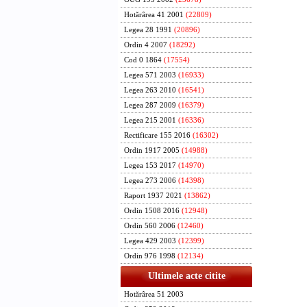
Hotărârea 41 2001
(22809)
Legea 28 1991
(20896)
Ordin 4 2007
(18292)
Cod 0 1864
(17554)
Legea 571 2003
(16933)
Legea 263 2010
(16541)
Legea 287 2009
(16379)
Legea 215 2001
(16336)
Rectificare 155 2016
(16302)
Ordin 1917 2005
(14988)
Legea 153 2017
(14970)
Legea 273 2006
(14398)
Raport 1937 2021
(13862)
Ordin 1508 2016
(12948)
Ordin 560 2006
(12460)
Legea 429 2003
(12399)
Ordin 976 1998
(12134)
Ultimele acte citite
Hotărârea 51 2003