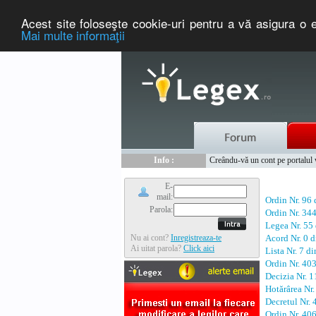
Acest site foloseşte cookie-uri pentru a vă asigura o e
Mai multe informaţii
Nou :
Legex.ro - portal de legislati
Info :
Creându-vă un cont pe portalul ww
Info :
www.tntauto.ro - Managementul 
E-
mail:
Ordin Nr. 96
Parola:
Ordin Nr. 34
Legea Nr. 55
Nu ai cont?
Inregistreaza-te
Acord Nr. 0 
Ai uitat parola?
Click aici
Lista Nr. 7 d
Ordin Nr. 40
Decizia Nr. 
Hotărârea Nr
Decretul Nr.
Ordin Nr. 40