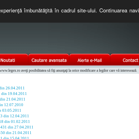
xperienţă îmbunătăţită în cadrul site-ului. Continuarea nav
e romaneasca. Un serviciu oferit gratuit de TNT COMPUTERS
w.legex.ro aveţi posibilitatea să fiţi anunţaţi la orice modificare a legilor care vă interesează.
Integrat al Parcului Auto
 din 26.04.2011
4 din 19.04.2011
 din 21.04.2011
din 12.07.2010
in 03.05.2011
33 din 12.04.2011
118 din 01.02.2011
. 431 din 27.04.2011
 450 din 21.04.2011
61 din 15.04.2011