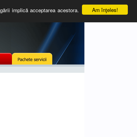
Am înţeles!
igării implică acceptarea acestora.