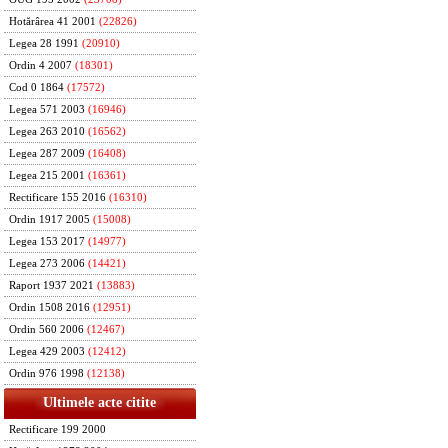
Hotărârea 41 2001
(22826)
Legea 28 1991
(20910)
Ordin 4 2007
(18301)
Cod 0 1864
(17572)
Legea 571 2003
(16946)
Legea 263 2010
(16562)
Legea 287 2009
(16408)
Legea 215 2001
(16361)
Rectificare 155 2016
(16310)
Ordin 1917 2005
(15008)
Legea 153 2017
(14977)
Legea 273 2006
(14421)
Raport 1937 2021
(13883)
Ordin 1508 2016
(12951)
Ordin 560 2006
(12467)
Legea 429 2003
(12412)
Ordin 976 1998
(12138)
Ultimele acte citite
Rectificare 199 2000