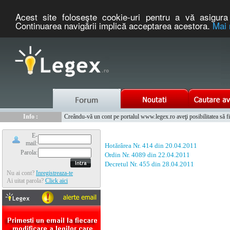
Acest site foloseşte cookie-uri pentru a vă asigura 
Continuarea navigării implică acceptarea acestora.
Mai 
Nou :
Legex.ro - portal de legislatie romaneasca. Un serviciu oferit g
Info :
Creându-vă un cont pe portalul www.legex.ro aveţi posibilitatea să fiţi
Info :
www.tntauto.ro - Managementul Integrat al Parcului Auto
E-
mail:
Hotărârea Nr. 414 din 20.04.2011
Parola:
Ordin Nr. 4089 din 22.04.2011
Decretul Nr. 455 din 28.04.2011
Nu ai cont?
Inregistreaza-te
Ai uitat parola?
Click aici