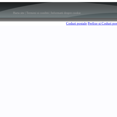
Harta site
|
Termeni si conditii
|
Informatii despre cookie
Coduri postale
Prefixe si Coduri po