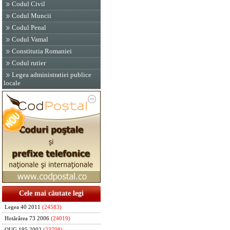
Codul Civil
Codul Muncii
Codul Penal
Codul Vamal
Constitutia Romaniei
Codul rutier
Legea administratiei publice
locale
Cele mai căutate legi
Legea 40 2011
(24583)
Hotărârea 73 2006
(24019)
OUG 195 2002
(23708)