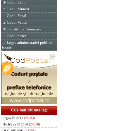
Codul Civil
Codul Muncii
Codul Penal
Codul Vamal
Constitutia Romaniei
Codul rutier
Legea administratiei publice
locale
Cele mai căutate legi
Legea 40 2011
(24583)
Hotărârea 73 2006
(24019)
OUG 195 2002
(23708)