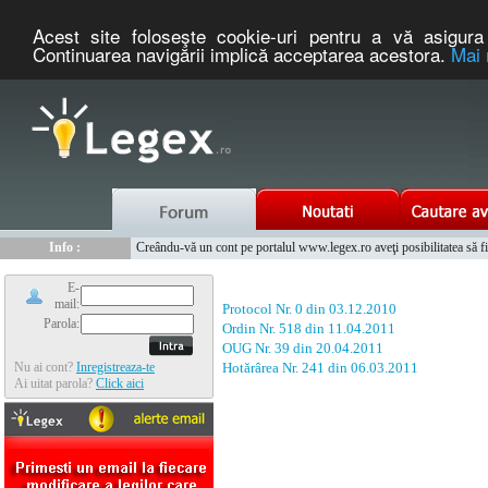
Acest site foloseşte cookie-uri pentru a vă asigura 
Continuarea navigării implică acceptarea acestora.
Mai 
Nou :
Legex.ro - portal de legislatie romaneasca. Un serviciu oferit g
Info :
Creându-vă un cont pe portalul www.legex.ro aveţi posibilitatea să fiţi
Info :
www.tntauto.ro - Managementul Integrat al Parcului Auto
E-
mail:
Protocol Nr. 0 din 03.12.2010
Parola:
Ordin Nr. 518 din 11.04.2011
OUG Nr. 39 din 20.04.2011
Nu ai cont?
Inregistreaza-te
Hotărârea Nr. 241 din 06.03.2011
Ai uitat parola?
Click aici