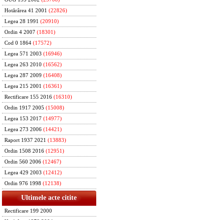
Hotărârea 41 2001
(22826)
Legea 28 1991
(20910)
Ordin 4 2007
(18301)
Cod 0 1864
(17572)
Legea 571 2003
(16946)
Legea 263 2010
(16562)
Legea 287 2009
(16408)
Legea 215 2001
(16361)
Rectificare 155 2016
(16310)
Ordin 1917 2005
(15008)
Legea 153 2017
(14977)
Legea 273 2006
(14421)
Raport 1937 2021
(13883)
Ordin 1508 2016
(12951)
Ordin 560 2006
(12467)
Legea 429 2003
(12412)
Ordin 976 1998
(12138)
Ultimele acte citite
Rectificare 199 2000