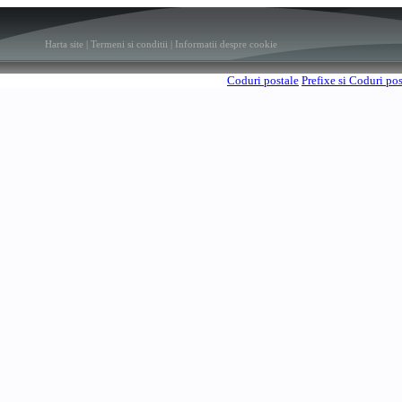
Harta site
|
Termeni si conditii
|
Informatii despre cookie
Coduri postale
Prefixe si Coduri po