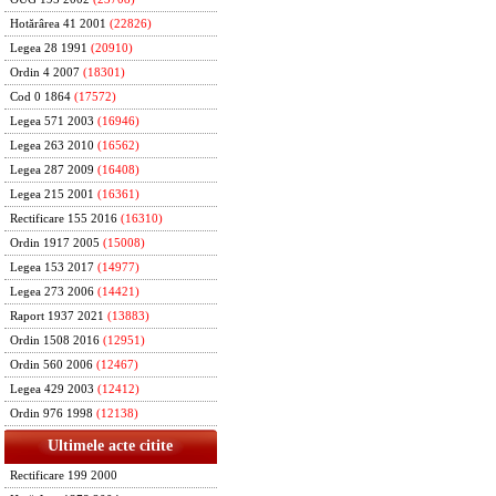
Hotărârea 41 2001
(22826)
Legea 28 1991
(20910)
Ordin 4 2007
(18301)
Cod 0 1864
(17572)
Legea 571 2003
(16946)
Legea 263 2010
(16562)
Legea 287 2009
(16408)
Legea 215 2001
(16361)
Rectificare 155 2016
(16310)
Ordin 1917 2005
(15008)
Legea 153 2017
(14977)
Legea 273 2006
(14421)
Raport 1937 2021
(13883)
Ordin 1508 2016
(12951)
Ordin 560 2006
(12467)
Legea 429 2003
(12412)
Ordin 976 1998
(12138)
Ultimele acte citite
Rectificare 199 2000