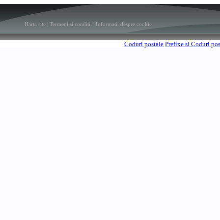
Harta site
|
Termeni si conditii
|
Informatii despre cookie
Coduri postale
Prefixe si Coduri po