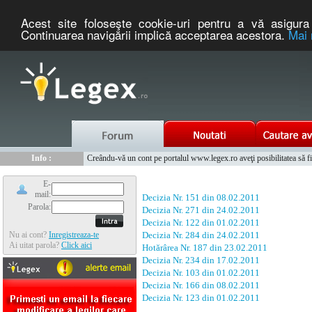
Acest site foloseşte cookie-uri pentru a vă asigura 
Continuarea navigării implică acceptarea acestora.
Mai 
Nou :
Legex.ro - portal de legislatie romaneasca. Un serviciu oferit g
Info :
Creându-vă un cont pe portalul www.legex.ro aveţi posibilitatea să fiţi
Info :
www.tntauto.ro - Managementul Integrat al Parcului Auto
E-
mail:
Decizia Nr. 151 din 08.02.2011
Parola:
Decizia Nr. 271 din 24.02.2011
Decizia Nr. 122 din 01.02.2011
Nu ai cont?
Inregistreaza-te
Decizia Nr. 284 din 24.02.2011
Ai uitat parola?
Click aici
Hotărârea Nr. 187 din 23.02.2011
Decizia Nr. 234 din 17.02.2011
Decizia Nr. 103 din 01.02.2011
Decizia Nr. 166 din 08.02.2011
Decizia Nr. 123 din 01.02.2011