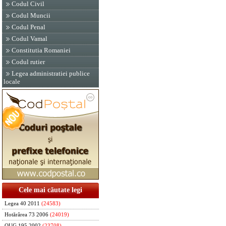
Codul Civil
Codul Muncii
Codul Penal
Codul Vamal
Constitutia Romaniei
Codul rutier
Legea administratiei publice
locale
Cele mai căutate legi
Legea 40 2011
(24583)
Hotărârea 73 2006
(24019)
OUG 195 2002
(23708)