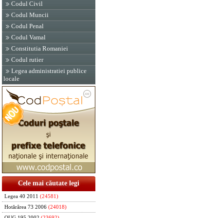
Codul Civil
Codul Muncii
Codul Penal
Codul Vamal
Constitutia Romaniei
Codul rutier
Legea administratiei publice
locale
Cele mai căutate legi
Legea 40 2011
(24581)
Hotărârea 73 2006
(24018)
OUG 195 2002
(23692)