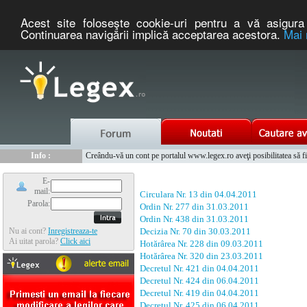
Acest site foloseşte cookie-uri pentru a vă asigura 
Continuarea navigării implică acceptarea acestora.
Mai 
Nou :
Legex.ro - portal de legislatie romaneasca. Un serviciu oferit g
Info :
Creându-vă un cont pe portalul www.legex.ro aveţi posibilitatea să fiţi
Info :
www.tntauto.ro - Managementul Integrat al Parcului Auto
E-
mail:
Circulara Nr. 13 din 04.04.2011
Parola:
Ordin Nr. 277 din 31.03.2011
Ordin Nr. 438 din 31.03.2011
Nu ai cont?
Inregistreaza-te
Decizia Nr. 70 din 30.03.2011
Ai uitat parola?
Click aici
Hotărârea Nr. 228 din 09.03.2011
Hotărârea Nr. 320 din 23.03.2011
Decretul Nr. 421 din 04.04.2011
Decretul Nr. 424 din 06.04.2011
Decretul Nr. 419 din 04.04.2011
Decretul Nr. 425 din 06.04.2011