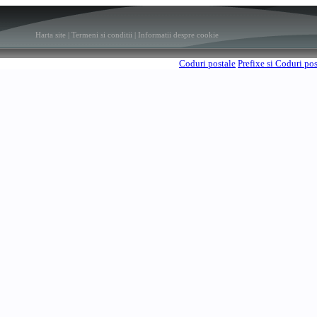
Harta site
|
Termeni si conditii
|
Informatii despre cookie
Coduri postale
Prefixe si Coduri po