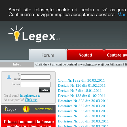
Acest site foloseşte cookie-uri pentru a vă asigura 
Continuarea navigării implică acceptarea acestora.
Mai 
Nou :
Legex.ro - portal de legislatie romaneasca. Un serviciu oferit g
Info :
Creându-vă un cont pe portalul www.legex.ro aveţi posibilitatea să fiţi
Info :
www.tntauto.ro - Managementul Integrat al Parcului Auto
E-
mail:
Ordin Nr. 1932 din 30.03.2011
Parola:
Decizia Nr. 126 din 01.02.2011
Decizia Nr. 7 din 18.01.2011
Nu ai cont?
Inregistreaza-te
Decizia Nr. 138 din 01.02.2011
Ai uitat parola?
Click aici
Hotărârea Nr. 328 din 30.03.2011
Hotărârea Nr. 332 din 30.03.2011
Hotărârea Nr. 333 din 30.03.2011
Hotărârea Nr. 335 din 30.03.2011
Hotărârea Nr. 330 din 30.03.2011
Hotărârea Nr. 329 din 30.03.2011