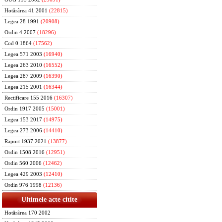
Hotărârea 41 2001
(22815)
Legea 28 1991
(20908)
Ordin 4 2007
(18296)
Cod 0 1864
(17562)
Legea 571 2003
(16940)
Legea 263 2010
(16552)
Legea 287 2009
(16390)
Legea 215 2001
(16344)
Rectificare 155 2016
(16307)
Ordin 1917 2005
(15001)
Legea 153 2017
(14975)
Legea 273 2006
(14410)
Raport 1937 2021
(13877)
Ordin 1508 2016
(12951)
Ordin 560 2006
(12462)
Legea 429 2003
(12410)
Ordin 976 1998
(12136)
Ultimele acte citite
Hotărârea 170 2002