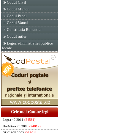
Codul Civil
Codul Muncii
Codul Penal
Codul Vamal
Constitutia Romaniei
Codul rutier
Legea administratiei publice
locale
Cele mai căutate legi
Legea 40 2011
(24581)
Hotărârea 73 2006
(24017)
OUG 195 2002
(23691)