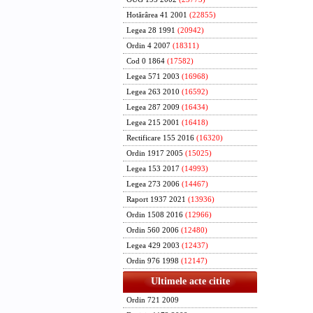
Hotărârea 41 2001
(22855)
Legea 28 1991
(20942)
Ordin 4 2007
(18311)
Cod 0 1864
(17582)
Legea 571 2003
(16968)
Legea 263 2010
(16592)
Legea 287 2009
(16434)
Legea 215 2001
(16418)
Rectificare 155 2016
(16320)
Ordin 1917 2005
(15025)
Legea 153 2017
(14993)
Legea 273 2006
(14467)
Raport 1937 2021
(13936)
Ordin 1508 2016
(12966)
Ordin 560 2006
(12480)
Legea 429 2003
(12437)
Ordin 976 1998
(12147)
Ultimele acte citite
Ordin 721 2009