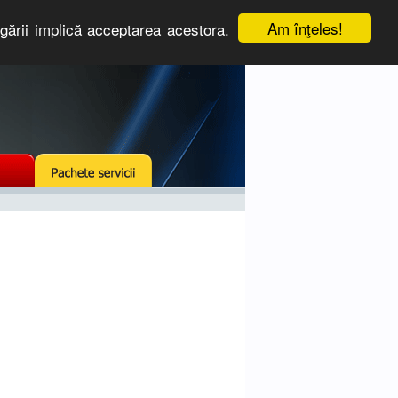
Am înţeles!
igării implică acceptarea acestora.