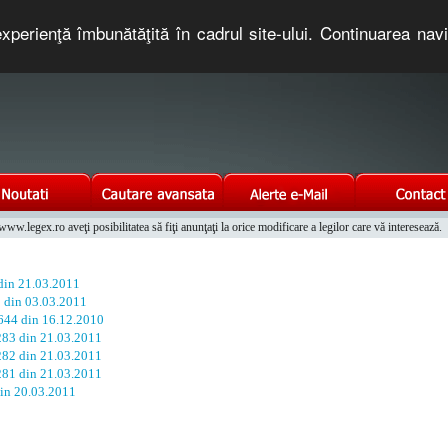
xperienţă îmbunătăţită în cadrul site-ului. Continuarea nav
e romaneasca. Un serviciu oferit gratuit de TNT COMPUTERS
w.legex.ro aveţi posibilitatea să fiţi anunţaţi la orice modificare a legilor care vă interesează.
Integrat al Parcului Auto
 din 21.03.2011
3 din 03.03.2011
1644 din 16.12.2010
 283 din 21.03.2011
 282 din 21.03.2011
 281 din 21.03.2011
in 20.03.2011