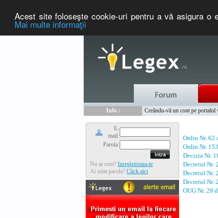
Acest site foloseşte cookie-uri pentru a vă asigura o e
Mai multe informaţii
Nou :
Legex.ro - portal de legislati
Info :
Creându-vă un cont pe portalul ww
Info :
www.tntauto.ro - Managementul 
E-
mail:
Ordin Nr. 62
Parola:
Ordin Nr. 15
Decizia Nr. 
Nu ai cont?
Inregistreaza-te
Decretul Nr.
Ai uitat parola?
Click aici
Decretul Nr.
Decretul Nr.
OUG Nr. 29 d