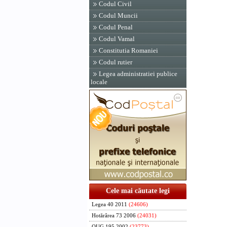
Codul Civil
Codul Muncii
Codul Penal
Codul Vamal
Constitutia Romaniei
Codul rutier
Legea administratiei publice
locale
Cele mai căutate legi
Legea 40 2011
(24606)
Hotărârea 73 2006
(24031)
OUG 195 2002
(23773)