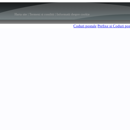
Harta site
|
Termeni si conditii
|
Informatii despre cookie
Coduri postale
Prefixe si Coduri po