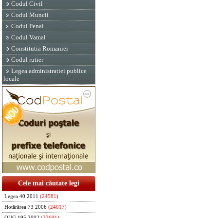
Codul Civil
Codul Muncii
Codul Penal
Codul Vamal
Constitutia Romaniei
Codul rutier
Legea administratiei publice
locale
Cele mai căutate legi
Legea 40 2011
(24581)
Hotărârea 73 2006
(24017)
OUG 195 2002
(23691)