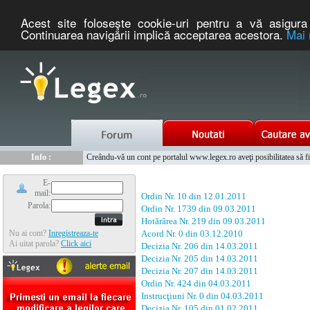
Acest site foloseşte cookie-uri pentru a vă asigura 
Continuarea navigării implică acceptarea acestora.
Mai 
Nou :
Legex.ro - portal de legislatie romaneasca. Un serviciu oferit g
Info :
Creându-vă un cont pe portalul www.legex.ro aveţi posibilitatea să fiţi
Info :
www.tntauto.ro - Managementul Integrat al Parcului Auto
E-
mail:
Ordin Nr. 10 din 12.01.2011
Parola:
Ordin Nr. 1739 din 09.03.2011
Hotărârea Nr. 219 din 09.03.2011
Nu ai cont?
Inregistreaza-te
Acord Nr. 0 din 03.12.2010
Ai uitat parola?
Click aici
Decizia Nr. 206 din 14.03.2011
Decizia Nr. 205 din 14.03.2011
Decizia Nr. 207 din 14.03.2011
Ordin Nr. 424 din 04.03.2011
Instrucţiuni Nr. 0 din 04.03.2011
Decizia Nr. 105 din 01.02.2011