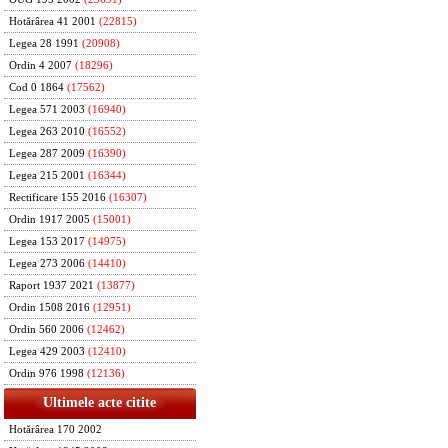
Hotărârea 41 2001
(22815)
Legea 28 1991
(20908)
Ordin 4 2007
(18296)
Cod 0 1864
(17562)
Legea 571 2003
(16940)
Legea 263 2010
(16552)
Legea 287 2009
(16390)
Legea 215 2001
(16344)
Rectificare 155 2016
(16307)
Ordin 1917 2005
(15001)
Legea 153 2017
(14975)
Legea 273 2006
(14410)
Raport 1937 2021
(13877)
Ordin 1508 2016
(12951)
Ordin 560 2006
(12462)
Legea 429 2003
(12410)
Ordin 976 1998
(12136)
Ultimele acte citite
Hotărârea 170 2002