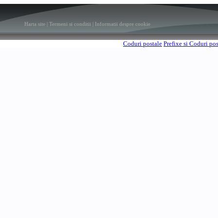
Harta site
|
Termeni si conditii
|
Informatii despre cookie
Coduri postale
Prefixe si Coduri po