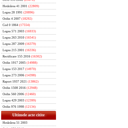
Hotărârea 41 2001
(22809)
Legea 28 1991
(20896)
Ordin 4 2007
(18292)
Cod 0 1864
(17554)
Legea 571 2003
(16933)
Legea 263 2010
(16541)
Legea 287 2009
(16379)
Legea 215 2001
(16336)
Rectificare 155 2016
(16302)
Ordin 1917 2005
(14988)
Legea 153 2017
(14970)
Legea 273 2006
(14398)
Raport 1937 2021
(13862)
Ordin 1508 2016
(12948)
Ordin 560 2006
(12460)
Legea 429 2003
(12399)
Ordin 976 1998
(12134)
Ultimele acte citite
Hotărârea 51 2003