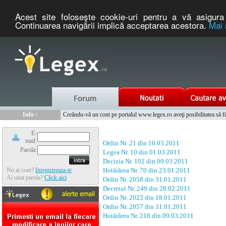
Acest site foloseşte cookie-uri pentru a vă asigura 
Continuarea navigării implică acceptarea acestora.
Mai 
Nou :
Legex.ro - portal de legislatie romaneasca. Un serviciu oferit g
Info :
Creându-vă un cont pe portalul www.legex.ro aveţi posibilitatea să fiţi
Info :
www.tntauto.ro - Managementul Integrat al Parcului Auto
E-
mail:
Ordin Nr. 21 din 10.03.2011
Parola:
Legea Nr. 10 din 01.03.2011
Decizia Nr. 102 din 09.03.2011
Nu ai cont?
Inregistreaza-te
Hotărârea Nr. 70 din 23.01.2011
Ai uitat parola?
Click aici
Ordin Nr. 2058 din 31.01.2011
Decretul Nr. 249 din 28.02.2011
Ordin Nr. 2023 din 18.01.2011
Ordin Nr. 2057 din 31.01.2011
Hotărârea Nr. 218 din 09.03.2011