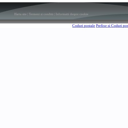
Harta site
|
Termeni si conditii
|
Informatii despre cookie
Coduri postale
Prefixe si Coduri po