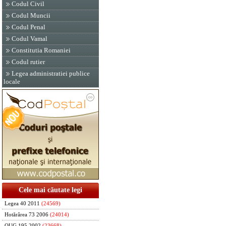
Codul Civil
Codul Muncii
Codul Penal
Codul Vamal
Constitutia Romaniei
Codul rutier
Legea administratiei publice
locale
Cele mai căutate legi
Legea 40 2011
(24569)
Hotărârea 73 2006
(24014)
OUG 195 2002
(23668)