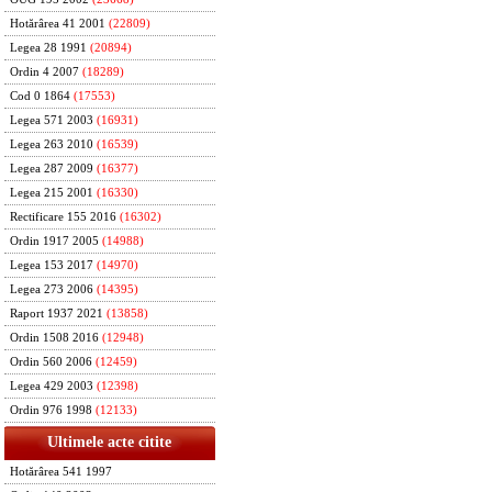
Hotărârea 41 2001
(22809)
Legea 28 1991
(20894)
Ordin 4 2007
(18289)
Cod 0 1864
(17553)
Legea 571 2003
(16931)
Legea 263 2010
(16539)
Legea 287 2009
(16377)
Legea 215 2001
(16330)
Rectificare 155 2016
(16302)
Ordin 1917 2005
(14988)
Legea 153 2017
(14970)
Legea 273 2006
(14395)
Raport 1937 2021
(13858)
Ordin 1508 2016
(12948)
Ordin 560 2006
(12459)
Legea 429 2003
(12398)
Ordin 976 1998
(12133)
Ultimele acte citite
Hotărârea 541 1997