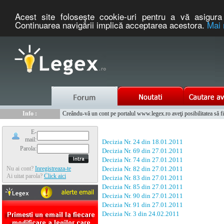
Acest site foloseşte cookie-uri pentru a vă asigura 
Continuarea navigării implică acceptarea acestora.
Mai 
Nou :
Legex.ro - portal de legislatie romaneasca. Un serviciu oferit g
Info :
Creându-vă un cont pe portalul www.legex.ro aveţi posibilitatea să fiţi
Info :
www.tntauto.ro - Managementul Integrat al Parcului Auto
E-
mail:
Decizia Nr. 24 din 18.01.2011
Parola:
Decizia Nr. 69 din 27.01.2011
Decizia Nr. 74 din 27.01.2011
Nu ai cont?
Inregistreaza-te
Decizia Nr. 82 din 27.01.2011
Ai uitat parola?
Click aici
Decizia Nr. 83 din 27.01.2011
Decizia Nr. 85 din 27.01.2011
Decizia Nr. 90 din 27.01.2011
Decizia Nr. 91 din 27.01.2011
Decizia Nr. 3 din 24.02.2011