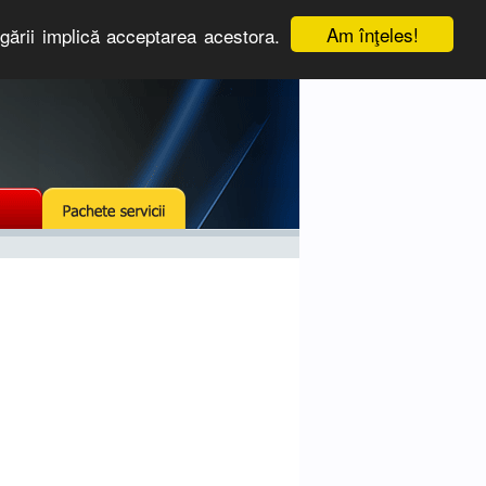
Am înţeles!
igării implică acceptarea acestora.