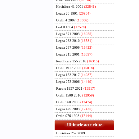
Hotărârea 41 2001
(22841)
Legea 28 1991
(20934)
Ordin 4 2007
(18306)
Cod 0 1864
(17578)
Legea 571 2003
(16955)
Legea 263 2010
(16581)
Legea 287 2009
(16422)
Legea 215 2001
(16397)
Rectificare 155 2016
(16315)
Ordin 1917 2005
(15018)
Legea 153 2017
(14987)
Legea 273 2006
(14449)
Raport 1937 2021
(13917)
Ordin 1508 2016
(12959)
Ordin 560 2006
(12474)
Legea 429 2003
(12425)
Ordin 976 1998
(12144)
Ultimele acte citite
Hotărârea 257 2009