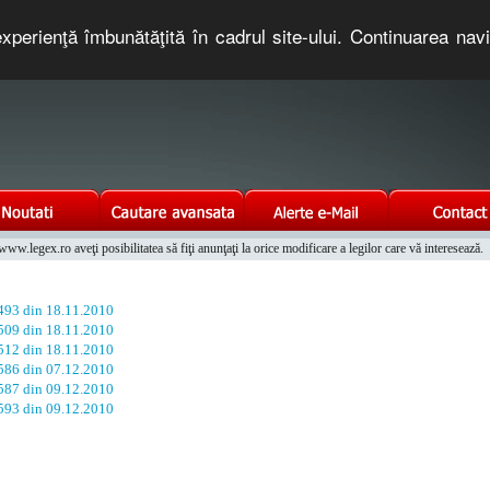
xperienţă îmbunătăţită în cadrul site-ului. Continuarea nav
e romaneasca. Un serviciu oferit gratuit de TNT COMPUTERS
w.legex.ro aveţi posibilitatea să fiţi anunţaţi la orice modificare a legilor care vă interesează.
Integrat al Parcului Auto
1493 din 18.11.2010
1509 din 18.11.2010
1512 din 18.11.2010
1586 din 07.12.2010
1587 din 09.12.2010
1593 din 09.12.2010