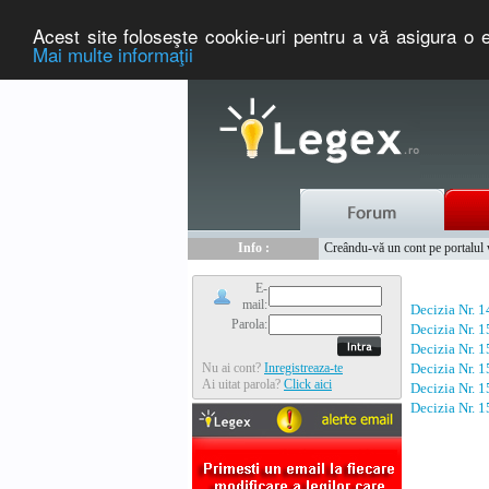
Acest site foloseşte cookie-uri pentru a vă asigura o e
Mai multe informaţii
Nou :
Legex.ro - portal de legislati
Info :
Creându-vă un cont pe portalul ww
Info :
www.tntauto.ro - Managementul 
E-
mail:
Decizia Nr. 
Parola:
Decizia Nr. 
Decizia Nr. 
Nu ai cont?
Inregistreaza-te
Decizia Nr. 
Ai uitat parola?
Click aici
Decizia Nr. 
Decizia Nr. 