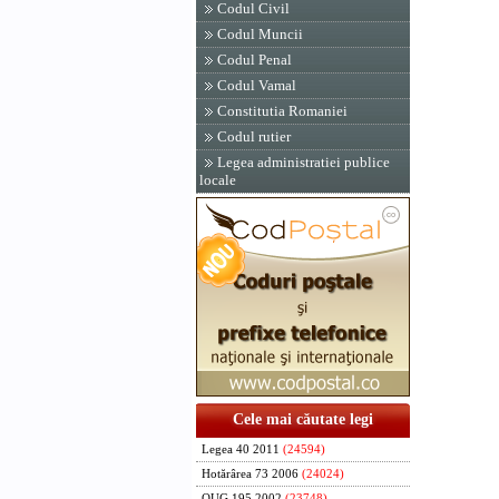
Codul Civil
Codul Muncii
Codul Penal
Codul Vamal
Constitutia Romaniei
Codul rutier
Legea administratiei publice
locale
Cele mai căutate legi
Legea 40 2011
(24594)
Hotărârea 73 2006
(24024)
OUG 195 2002
(23748)