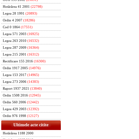
Hotărârea 41 2001
(22798)
Legea 28 1991
(20893)
Ordin 4 2007
(18286)
Cod 0 1864
(17551)
Legea 571 2003
(16925)
Legea 263 2010
(16532)
Legea 287 2009
(16364)
Legea 215 2001
(16312)
Rectificare 155 2016
(16300)
Ordin 1917 2005
(14976)
Legea 153 2017
(14965)
Legea 273 2006
(14383)
Raport 1937 2021
(13840)
Ordin 1508 2016
(12945)
Ordin 560 2006
(12442)
Legea 429 2003
(12392)
Ordin 976 1998
(12127)
Ultimele acte citite
Hotărârea 1188 2000