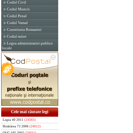
Codul Civil
Codul Muncii
Codul Penal
Codul Vamal
Constitutia Romaniei
Codul rutier
Legea administratiei publice
locale
Cele mai căutate legi
Legea 40 2011
(24565)
Hotărârea 73 2006
(24012)
OUG 195 2002
(23651)