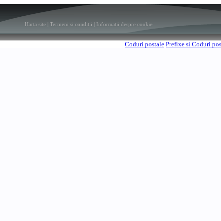
Harta site
|
Termeni si conditii
|
Informatii despre cookie
Coduri postale
Prefixe si Coduri po