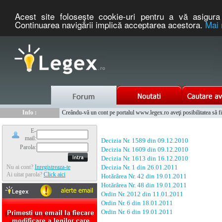
Acest site foloseşte cookie-uri pentru a vă asigura 
Continuarea navigării implică acceptarea acestora.
Mai 
Nou :
Legex.ro - portal de legislatie romaneasca. Un serviciu oferit g
Info :
Creându-vă un cont pe portalul www.legex.ro aveţi posibilitatea să fiţi
Info :
www.tntauto.ro - Managementul Integrat al Parcului Auto
E-
mail:
Decizia Nr. 1589 din 09.12.2010
Parola:
Decizia Nr. 1609 din 09.12.2010
Decizia Nr. 1613 din 16.12.2010
Nu ai cont?
Inregistreaza-te
Decizia Nr. 1 din 26.01.2011
Ai uitat parola?
Click aici
Hotărârea Nr. 42 din 19.01.2011
Hotărârea Nr. 48 din 19.01.2011
Ordin Nr. 2012 din 11.01.2011
Ordin Nr. 6 din 18.01.2011
Ordin Nr. 6 din 19.01.2011