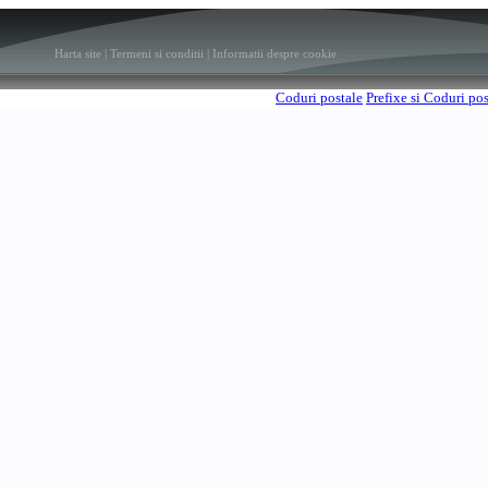
Harta site
|
Termeni si conditii
|
Informatii despre cookie
Coduri postale
Prefixe si Coduri po