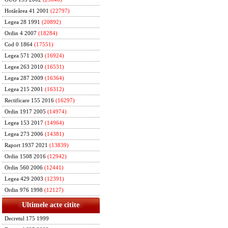
Hotărârea 41 2001
(22797)
Legea 28 1991
(20892)
Ordin 4 2007
(18284)
Cod 0 1864
(17551)
Legea 571 2003
(16924)
Legea 263 2010
(16531)
Legea 287 2009
(16364)
Legea 215 2001
(16312)
Rectificare 155 2016
(16297)
Ordin 1917 2005
(14974)
Legea 153 2017
(14964)
Legea 273 2006
(14381)
Raport 1937 2021
(13839)
Ordin 1508 2016
(12942)
Ordin 560 2006
(12441)
Legea 429 2003
(12391)
Ordin 976 1998
(12127)
Ultimele acte citite
Decretul 175 1999