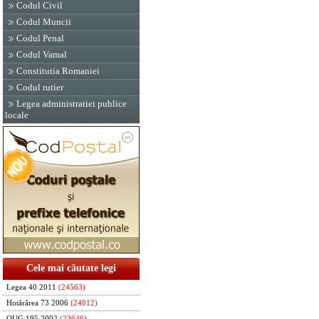
Codul Civil
Codul Muncii
Codul Penal
Codul Vamal
Constitutia Romaniei
Codul rutier
Legea administratiei publice
locale
Cele mai căutate legi
Legea 40 2011
(24563)
Hotărârea 73 2006
(24012)
OUG 195 2002
(23646)