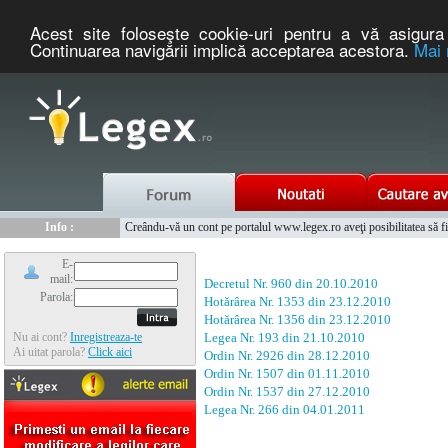
Acest site foloseşte cookie-uri pentru a vă asigura 
Continuarea navigării implică acceptarea acestora.
Mai 
Nou :
Legex.ro - portal de legislatie romaneasca. Un serviciu oferit g
Info :
Creându-vă un cont pe portalul www.legex.ro aveţi posibilitatea să fiţi
Info :
www.tntauto.ro - Managementul Integrat al Parcului Auto
E-
mail:
Decretul Nr. 960 din 20.10.2010
Parola:
Hotărârea Nr. 1353 din 23.12.2010
Hotărârea Nr. 1356 din 23.12.2010
Nu ai cont?
Inregistreaza-te
Legea Nr. 193 din 21.10.2010
Ai uitat parola?
Click aici
Ordin Nr. 2926 din 28.12.2010
Ordin Nr. 1507 din 01.11.2010
Ordin Nr. 1537 din 27.12.2010
Legea Nr. 266 din 04.01.2011