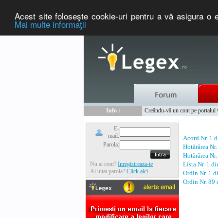
Acest site foloseşte cookie-uri pentru a vă asigura o e
Mai multe informaţii
Nou :
Legex.ro - portal de legislati
Info :
Creându-vă un cont pe portalul ww
Info :
www.tntauto.ro - Managementul 
E-
mail:
Acord Nr. 1 
Parola:
Hotărârea Nr
Hotărârea Nr
Nu ai cont?
Inregistreaza-te
Lista Nr. 1 d
Ai uitat parola?
Click aici
Ordin Nr. 1 
Ordin Nr. 89