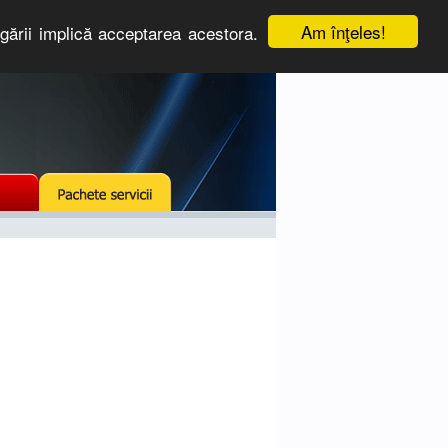
Am înţeles!
igării implică acceptarea acestora.