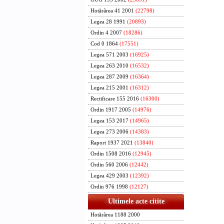
Hotărârea 41 2001
(22798)
Legea 28 1991
(20893)
Ordin 4 2007
(18286)
Cod 0 1864
(17551)
Legea 571 2003
(16925)
Legea 263 2010
(16532)
Legea 287 2009
(16364)
Legea 215 2001
(16312)
Rectificare 155 2016
(16300)
Ordin 1917 2005
(14976)
Legea 153 2017
(14965)
Legea 273 2006
(14383)
Raport 1937 2021
(13840)
Ordin 1508 2016
(12945)
Ordin 560 2006
(12442)
Legea 429 2003
(12392)
Ordin 976 1998
(12127)
Ultimele acte citite
Hotărârea 1188 2000