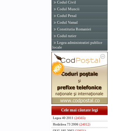
Codul Civil
Codul Muncii
Codul Penal
Codul Vamal
Constitutia Romaniei
Codul rutier
Legea administratiei publice
locale
Cele mai căutate legi
Legea 40 2011
(24565)
Hotărârea 73 2006
(24012)
OUG 195 2002
(23651)