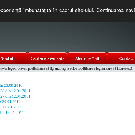
xperienţă îmbunătăţită în cadrul site-ului. Continuarea nav
e romaneasca. Un serviciu oferit gratuit de TNT COMPUTERS
w.legex.ro aveţi posibilitatea să fiţi anunţaţi la orice modificare a legilor care vă interesează.
Integrat al Parcului Auto
din 23.09.2010
. 28 din 12.01.2011
. 27 din 12.01.2011
in 20.01.2011
din 06.01.2011
 din 17.01.2011