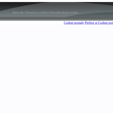
Harta site
|
Termeni si conditii
|
Informatii despre cookie
Coduri postale
Prefixe si Coduri po