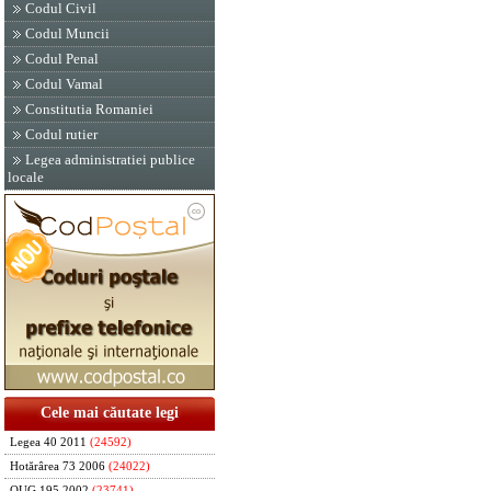
Codul Civil
Codul Muncii
Codul Penal
Codul Vamal
Constitutia Romaniei
Codul rutier
Legea administratiei publice
locale
Cele mai căutate legi
Legea 40 2011
(24592)
Hotărârea 73 2006
(24022)
OUG 195 2002
(23741)