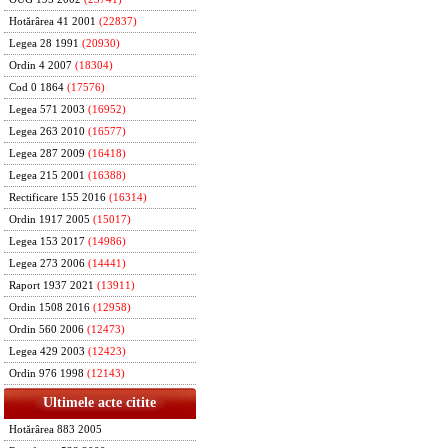
Hotărârea 41 2001
(22837)
Legea 28 1991
(20930)
Ordin 4 2007
(18304)
Cod 0 1864
(17576)
Legea 571 2003
(16952)
Legea 263 2010
(16577)
Legea 287 2009
(16418)
Legea 215 2001
(16388)
Rectificare 155 2016
(16314)
Ordin 1917 2005
(15017)
Legea 153 2017
(14986)
Legea 273 2006
(14441)
Raport 1937 2021
(13911)
Ordin 1508 2016
(12958)
Ordin 560 2006
(12473)
Legea 429 2003
(12423)
Ordin 976 1998
(12143)
Ultimele acte citite
Hotărârea 883 2005