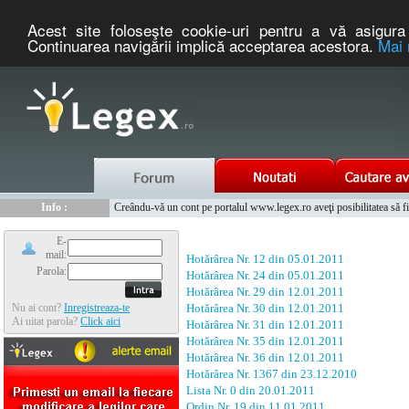
Acest site foloseşte cookie-uri pentru a vă asigura 
Continuarea navigării implică acceptarea acestora.
Mai 
Nou :
Legex.ro - portal de legislatie romaneasca. Un serviciu oferit g
Info :
Creându-vă un cont pe portalul www.legex.ro aveţi posibilitatea să fiţi
Info :
www.tntauto.ro - Managementul Integrat al Parcului Auto
E-
mail:
Hotărârea Nr. 12 din 05.01.2011
Parola:
Hotărârea Nr. 24 din 05.01.2011
Hotărârea Nr. 29 din 12.01.2011
Nu ai cont?
Inregistreaza-te
Hotărârea Nr. 30 din 12.01.2011
Ai uitat parola?
Click aici
Hotărârea Nr. 31 din 12.01.2011
Hotărârea Nr. 35 din 12.01.2011
Hotărârea Nr. 36 din 12.01.2011
Hotărârea Nr. 1367 din 23.12.2010
Lista Nr. 0 din 20.01.2011
Ordin Nr. 19 din 11.01.2011