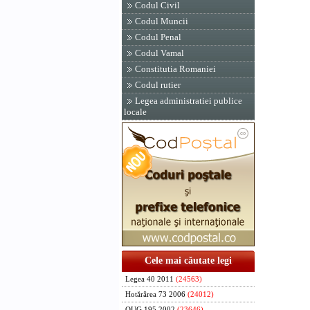
Codul Civil
Codul Muncii
Codul Penal
Codul Vamal
Constitutia Romaniei
Codul rutier
Legea administratiei publice
locale
Cele mai căutate legi
Legea 40 2011
(24563)
Hotărârea 73 2006
(24012)
OUG 195 2002
(23646)