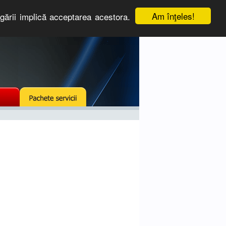
Am înţeles!
igării implică acceptarea acestora.