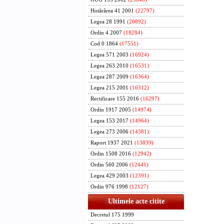
Hotărârea 41 2001
(22797)
Legea 28 1991
(20892)
Ordin 4 2007
(18284)
Cod 0 1864
(17551)
Legea 571 2003
(16924)
Legea 263 2010
(16531)
Legea 287 2009
(16364)
Legea 215 2001
(16312)
Rectificare 155 2016
(16297)
Ordin 1917 2005
(14974)
Legea 153 2017
(14964)
Legea 273 2006
(14381)
Raport 1937 2021
(13839)
Ordin 1508 2016
(12942)
Ordin 560 2006
(12441)
Legea 429 2003
(12391)
Ordin 976 1998
(12127)
Ultimele acte citite
Decretul 175 1999