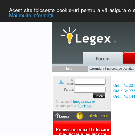
Acest site foloseşte cookie-uri pentru a vă asigura o e
Mai multe informaţii
Nou :
Legex.ro - portal de legislati
Info :
Creându-vă un cont pe portalul ww
Info :
www.tntauto.ro - Managementul 
E-
mail:
Ordin Nr. 22
Parola:
Ordin Nr. 23
Ordin Nr. 14
Nu ai cont?
Inregistreaza-te
Ai uitat parola?
Click aici