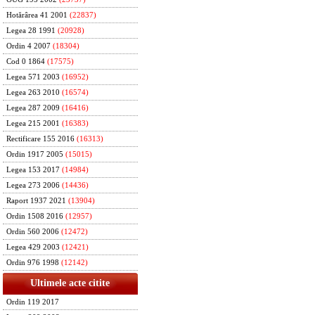
Hotărârea 41 2001
(22837)
Legea 28 1991
(20928)
Ordin 4 2007
(18304)
Cod 0 1864
(17575)
Legea 571 2003
(16952)
Legea 263 2010
(16574)
Legea 287 2009
(16416)
Legea 215 2001
(16383)
Rectificare 155 2016
(16313)
Ordin 1917 2005
(15015)
Legea 153 2017
(14984)
Legea 273 2006
(14436)
Raport 1937 2021
(13904)
Ordin 1508 2016
(12957)
Ordin 560 2006
(12472)
Legea 429 2003
(12421)
Ordin 976 1998
(12142)
Ultimele acte citite
Ordin 119 2017