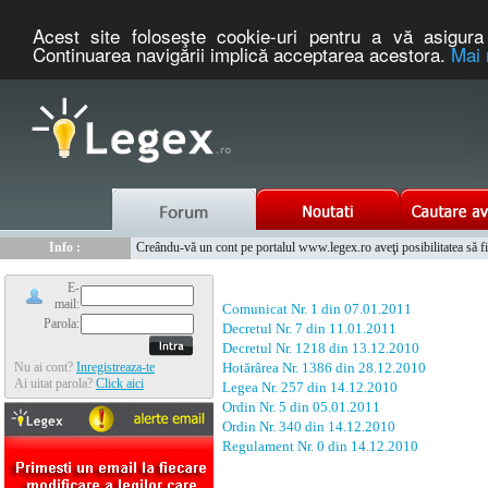
Acest site foloseşte cookie-uri pentru a vă asigura 
Continuarea navigării implică acceptarea acestora.
Mai 
Nou :
Legex.ro - portal de legislatie romaneasca. Un serviciu oferit g
Info :
Creându-vă un cont pe portalul www.legex.ro aveţi posibilitatea să fiţi
Info :
www.tntauto.ro - Managementul Integrat al Parcului Auto
E-
mail:
Comunicat Nr. 1 din 07.01.2011
Parola:
Decretul Nr. 7 din 11.01.2011
Decretul Nr. 1218 din 13.12.2010
Nu ai cont?
Inregistreaza-te
Hotărârea Nr. 1386 din 28.12.2010
Ai uitat parola?
Click aici
Legea Nr. 257 din 14.12.2010
Ordin Nr. 5 din 05.01.2011
Ordin Nr. 340 din 14.12.2010
Regulament Nr. 0 din 14.12.2010