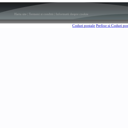
Harta site
|
Termeni si conditii
|
Informatii despre cookie
Coduri postale
Prefixe si Coduri po