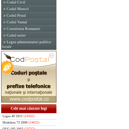
Codul Civil
Codul Muncii
Codul Penal
Codul Vamal
Constitutia Romaniei
Codul rutier
Legea administratiei publice
locale
Cele mai căutate legi
Legea 40 2011
(24592)
Hotărârea 73 2006
(24022)
OUG 195 2002
(23737)