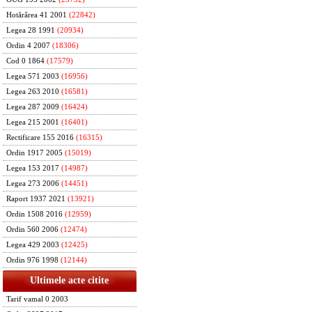
Hotărârea 41 2001
(22842)
Legea 28 1991
(20934)
Ordin 4 2007
(18306)
Cod 0 1864
(17579)
Legea 571 2003
(16956)
Legea 263 2010
(16581)
Legea 287 2009
(16424)
Legea 215 2001
(16401)
Rectificare 155 2016
(16315)
Ordin 1917 2005
(15019)
Legea 153 2017
(14987)
Legea 273 2006
(14451)
Raport 1937 2021
(13921)
Ordin 1508 2016
(12959)
Ordin 560 2006
(12474)
Legea 429 2003
(12425)
Ordin 976 1998
(12144)
Ultimele acte citite
Tarif vamal 0 2003