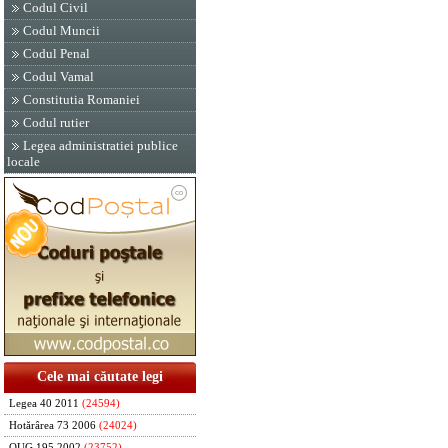
Codul Civil
Codul Muncii
Codul Penal
Codul Vamal
Constitutia Romaniei
Codul rutier
Legea administratiei publice
locale
Cele mai căutate legi
Legea 40 2011
(24594)
Hotărârea 73 2006
(24024)
OUG 195 2002
(23752)