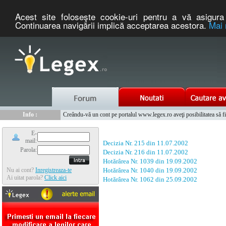
Acest site foloseşte cookie-uri pentru a vă asigura 
Continuarea navigării implică acceptarea acestora.
Mai 
Nou :
Legex.ro - portal de legislatie romaneasca. Un serviciu oferit g
Info :
Creându-vă un cont pe portalul www.legex.ro aveţi posibilitatea să fiţi
Info :
www.tntauto.ro - Managementul Integrat al Parcului Auto
E-
mail:
Decizia Nr. 215 din 11.07.2002
Parola:
Decizia Nr. 216 din 11.07.2002
Hotărârea Nr. 1039 din 19.09.2002
Nu ai cont?
Inregistreaza-te
Hotărârea Nr. 1040 din 19.09.2002
Ai uitat parola?
Click aici
Hotărârea Nr. 1062 din 25.09.2002