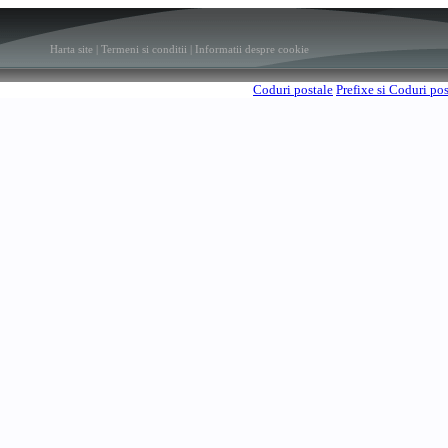
Harta site
|
Termeni si conditii
|
Informatii despre cookie
Coduri postale
Prefixe si Coduri po