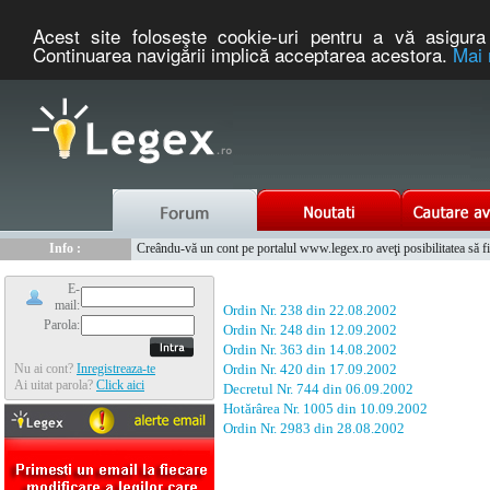
Acest site foloseşte cookie-uri pentru a vă asigura 
Continuarea navigării implică acceptarea acestora.
Mai 
Nou :
Legex.ro - portal de legislatie romaneasca. Un serviciu oferit g
Info :
Creându-vă un cont pe portalul www.legex.ro aveţi posibilitatea să fiţi
Info :
www.tntauto.ro - Managementul Integrat al Parcului Auto
E-
mail:
Ordin Nr. 238 din 22.08.2002
Parola:
Ordin Nr. 248 din 12.09.2002
Ordin Nr. 363 din 14.08.2002
Nu ai cont?
Inregistreaza-te
Ordin Nr. 420 din 17.09.2002
Ai uitat parola?
Click aici
Decretul Nr. 744 din 06.09.2002
Hotărârea Nr. 1005 din 10.09.2002
Ordin Nr. 2983 din 28.08.2002