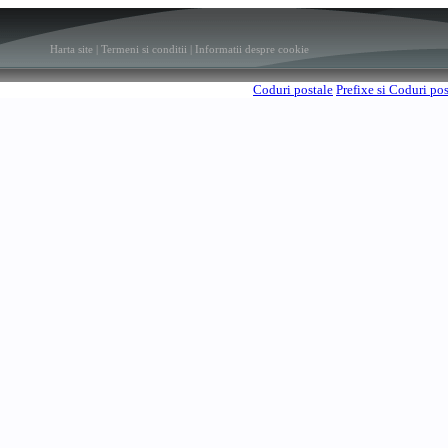
Harta site
|
Termeni si conditii
|
Informatii despre cookie
Coduri postale
Prefixe si Coduri po