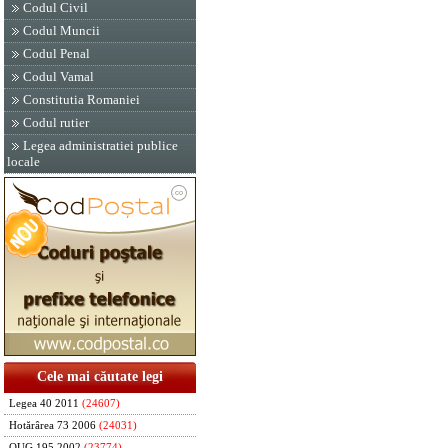
Codul Civil
Codul Muncii
Codul Penal
Codul Vamal
Constitutia Romaniei
Codul rutier
Legea administratiei publice
locale
Cele mai căutate legi
Legea 40 2011
(24607)
Hotărârea 73 2006
(24031)
OUG 195 2002
(23774)