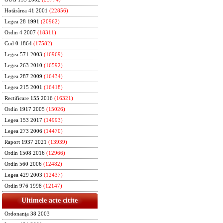
Hotărârea 41 2001
(22856)
Legea 28 1991
(20962)
Ordin 4 2007
(18311)
Cod 0 1864
(17582)
Legea 571 2003
(16969)
Legea 263 2010
(16592)
Legea 287 2009
(16434)
Legea 215 2001
(16418)
Rectificare 155 2016
(16321)
Ordin 1917 2005
(15026)
Legea 153 2017
(14993)
Legea 273 2006
(14470)
Raport 1937 2021
(13939)
Ordin 1508 2016
(12966)
Ordin 560 2006
(12482)
Legea 429 2003
(12437)
Ordin 976 1998
(12147)
Ultimele acte citite
Ordonanţa 38 2003