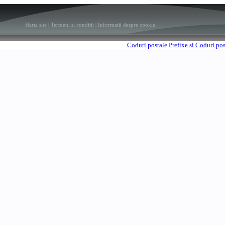
Harta site
|
Termeni si conditii
|
Informatii despre cookie
Coduri postale
Prefixe si Coduri po