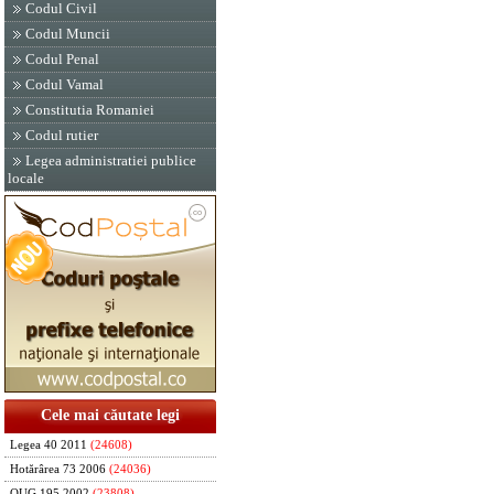
Codul Civil
Codul Muncii
Codul Penal
Codul Vamal
Constitutia Romaniei
Codul rutier
Legea administratiei publice
locale
Cele mai căutate legi
Legea 40 2011
(24608)
Hotărârea 73 2006
(24036)
OUG 195 2002
(23808)