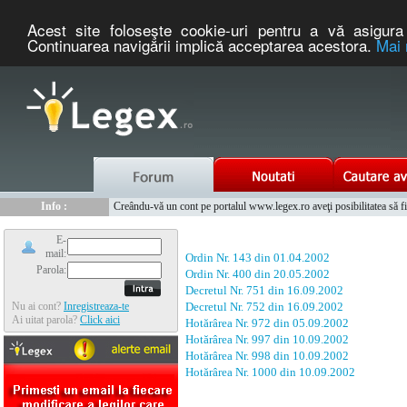
Acest site foloseşte cookie-uri pentru a vă asigura 
Continuarea navigării implică acceptarea acestora.
Mai 
Nou :
Legex.ro - portal de legislatie romaneasca. Un serviciu oferit g
Info :
Creându-vă un cont pe portalul www.legex.ro aveţi posibilitatea să fiţi
Info :
www.tntauto.ro - Managementul Integrat al Parcului Auto
E-
mail:
Ordin Nr. 143 din 01.04.2002
Parola:
Ordin Nr. 400 din 20.05.2002
Decretul Nr. 751 din 16.09.2002
Nu ai cont?
Inregistreaza-te
Decretul Nr. 752 din 16.09.2002
Ai uitat parola?
Click aici
Hotărârea Nr. 972 din 05.09.2002
Hotărârea Nr. 997 din 10.09.2002
Hotărârea Nr. 998 din 10.09.2002
Hotărârea Nr. 1000 din 10.09.2002