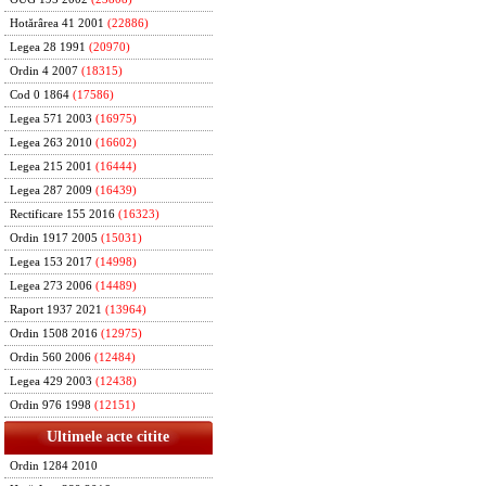
Hotărârea 41 2001
(22886)
Legea 28 1991
(20970)
Ordin 4 2007
(18315)
Cod 0 1864
(17586)
Legea 571 2003
(16975)
Legea 263 2010
(16602)
Legea 215 2001
(16444)
Legea 287 2009
(16439)
Rectificare 155 2016
(16323)
Ordin 1917 2005
(15031)
Legea 153 2017
(14998)
Legea 273 2006
(14489)
Raport 1937 2021
(13964)
Ordin 1508 2016
(12975)
Ordin 560 2006
(12484)
Legea 429 2003
(12438)
Ordin 976 1998
(12151)
Ultimele acte citite
Ordin 1284 2010