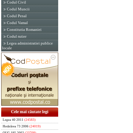
Codul Civil
Codul Muncii
Codul Penal
Codul Vamal
Constitutia Romaniei
Codul rutier
Legea administratiei publice
locale
Cele mai căutate legi
Legea 40 2011
(24583)
Hotărârea 73 2006
(24019)
OUG 195 2002
(23708)