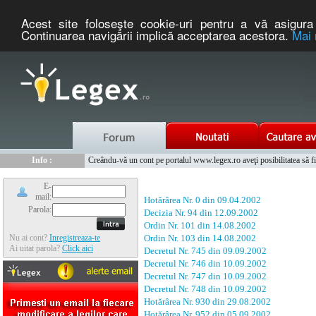
Acest site foloseşte cookie-uri pentru a vă asigura 
Continuarea navigării implică acceptarea acestora.
Mai 
Nou :
Legex.ro - portal de legislatie romaneasca. Un serviciu oferit g
Info :
Creându-vă un cont pe portalul www.legex.ro aveţi posibilitatea să fiţi
Info :
www.tntauto.ro - Managementul Integrat al Parcului Auto
E-
mail:
Hotărârea Nr. 0 din 09.04.2002
Parola:
Decizia Nr. 94 din 12.09.2002
Ordin Nr. 101 din 14.08.2002
Nu ai cont?
Inregistreaza-te
Ordin Nr. 103 din 14.08.2002
Ai uitat parola?
Click aici
Decretul Nr. 745 din 09.09.2002
Decretul Nr. 746 din 10.09.2002
Decretul Nr. 747 din 10.09.2002
Decretul Nr. 748 din 10.09.2002
Hotărârea Nr. 930 din 29.08.2002
Hotărârea Nr. 952 din 05.09.2002