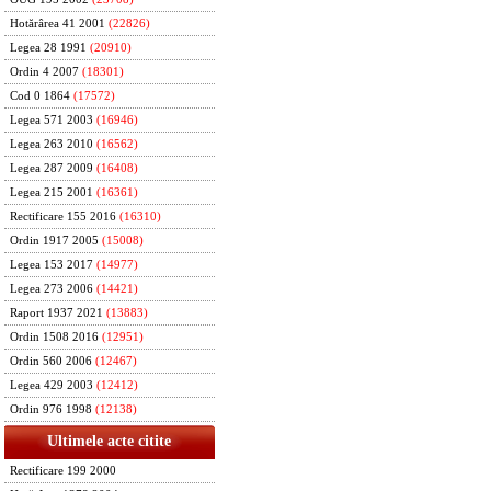
Hotărârea 41 2001
(22826)
Legea 28 1991
(20910)
Ordin 4 2007
(18301)
Cod 0 1864
(17572)
Legea 571 2003
(16946)
Legea 263 2010
(16562)
Legea 287 2009
(16408)
Legea 215 2001
(16361)
Rectificare 155 2016
(16310)
Ordin 1917 2005
(15008)
Legea 153 2017
(14977)
Legea 273 2006
(14421)
Raport 1937 2021
(13883)
Ordin 1508 2016
(12951)
Ordin 560 2006
(12467)
Legea 429 2003
(12412)
Ordin 976 1998
(12138)
Ultimele acte citite
Rectificare 199 2000