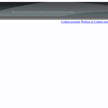
Harta site
|
Termeni si conditii
|
Informatii despre cookie
Coduri postale
Prefixe si Coduri po