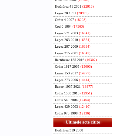
Hotărârea 41 2001
(22816)
Legea 28 1991
(20909)
Ordin 4 2007
(18298)
Cod 0 1864
(17563)
Legea 571 2003
(16941)
Legea 263 2010
(16554)
Legea 287 2009
(16394)
Legea 215 2001
(16347)
Rectificare 155 2016
(16307)
Ordin 1917 2005
(15003)
Legea 153 2017
(14977)
Legea 273 2006
(14414)
Raport 1937 2021
(13877)
Ordin 1508 2016
(12951)
Ordin 560 2006
(12464)
Legea 429 2003
(12410)
Ordin 976 1998
(12136)
Ultimele acte citite
Hotărârea 319 2008