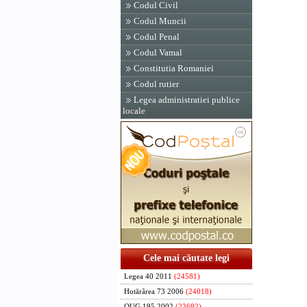
Codul Civil
Codul Muncii
Codul Penal
Codul Vamal
Constitutia Romaniei
Codul rutier
Legea administratiei publice
locale
Cele mai căutate legi
Legea 40 2011
(24581)
Hotărârea 73 2006
(24018)
OUG 195 2002
(23692)