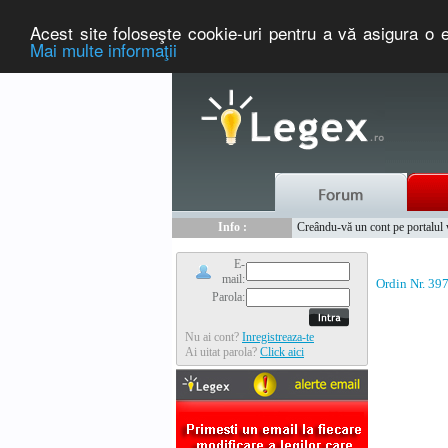
Acest site foloseşte cookie-uri pentru a vă asigura o e
Mai multe informaţii
Nou :
Legex.ro - portal de legislati
Info :
Creându-vă un cont pe portalul ww
Info :
www.tntauto.ro - Managementul 
E-
mail:
Ordin Nr. 39
Parola:
Nu ai cont?
Inregistreaza-te
Ai uitat parola?
Click aici