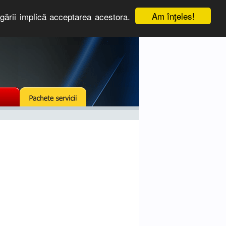
Am înţeles!
igării implică acceptarea acestora.