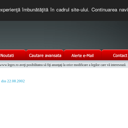
xperienţă îmbunătăţită în cadrul site-ului. Continuarea nav
e romaneasca. Un serviciu oferit gratuit de TNT COMPUTERS
w.legex.ro aveţi posibilitatea să fiţi anunţaţi la orice modificare a legilor care vă interesează.
Integrat al Parcului Auto
7 din 22.08.2002