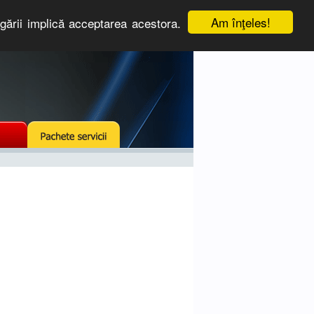
Am înţeles!
igării implică acceptarea acestora.