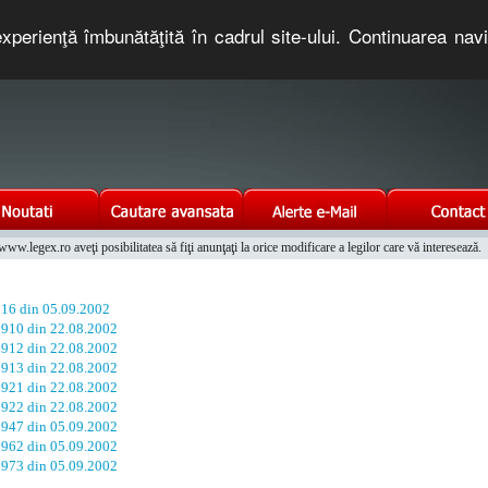
xperienţă îmbunătăţită în cadrul site-ului. Continuarea nav
e romaneasca. Un serviciu oferit gratuit de TNT COMPUTERS
w.legex.ro aveţi posibilitatea să fiţi anunţaţi la orice modificare a legilor care vă interesează.
Integrat al Parcului Auto
. 16 din 05.09.2002
. 910 din 22.08.2002
. 912 din 22.08.2002
. 913 din 22.08.2002
. 921 din 22.08.2002
. 922 din 22.08.2002
. 947 din 05.09.2002
. 962 din 05.09.2002
. 973 din 05.09.2002