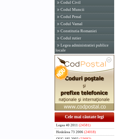
Codul Civil
Codul Muncii
Codul Penal
Codul Vamal
Constitutia Romaniei
Codul rutier
Legea administratiei publice
locale
Cele mai căutate legi
Legea 40 2011
(24581)
Hotărârea 73 2006
(24018)
OUG 195 2002
(23692)