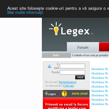
Acest site foloseşte cookie-uri pentru a vă asigura o e
Mai multe informaţii
Nou :
Legex.ro - portal de legislati
Info :
Creându-vă un cont pe portalul ww
Info :
www.tntauto.ro - Managementul 
E-
mail:
Hotărârea Nr
Parola:
Hotărârea Nr
Hotărârea Nr
Nu ai cont?
Inregistreaza-te
Hotărârea Nr
Ai uitat parola?
Click aici
Hotărârea Nr
Hotărârea Nr
Hotărârea Nr
Hotărârea Nr
Hotărârea Nr