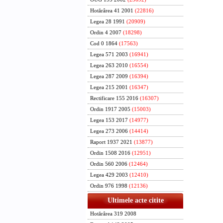
Hotărârea 41 2001
(22816)
Legea 28 1991
(20909)
Ordin 4 2007
(18298)
Cod 0 1864
(17563)
Legea 571 2003
(16941)
Legea 263 2010
(16554)
Legea 287 2009
(16394)
Legea 215 2001
(16347)
Rectificare 155 2016
(16307)
Ordin 1917 2005
(15003)
Legea 153 2017
(14977)
Legea 273 2006
(14414)
Raport 1937 2021
(13877)
Ordin 1508 2016
(12951)
Ordin 560 2006
(12464)
Legea 429 2003
(12410)
Ordin 976 1998
(12136)
Ultimele acte citite
Hotărârea 319 2008