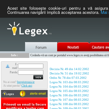
Acest site foloseşte cookie-uri pentru a vă asigura 
Continuarea navigării implică acceptarea acestora.
Mai 
Nou :
Legex.ro - portal de legislatie romaneasca. Un serviciu oferit g
Info :
Creându-vă un cont pe portalul www.legex.ro aveţi posibilitatea să fiţi
Info :
www.tntauto.ro - Managementul Integrat al Parcului Auto
E-
mail:
Decizia Nr. 49 din 14.02.2002
Parola:
Decizia Nr. 51 din 19.02.2002
Ordin Nr. 78 din 07.03.2002
Nu ai cont?
Inregistreaza-te
Legea Nr. 103 din 08.03.2002
Ai uitat parola?
Click aici
Legea Nr. 104 din 08.03.2002
Legea Nr. 105 din 08.03.2002
Legea Nr. 106 din 08.03.2002
Legea Nr. 107 din 08.03.2002
Legea Nr. 108 din 08.03.2002
Legea Nr. 109 din 08.03.2002