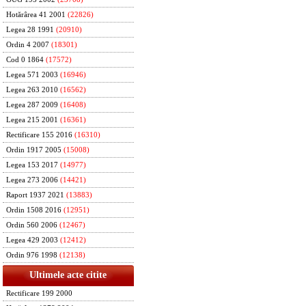
Hotărârea 41 2001
(22826)
Legea 28 1991
(20910)
Ordin 4 2007
(18301)
Cod 0 1864
(17572)
Legea 571 2003
(16946)
Legea 263 2010
(16562)
Legea 287 2009
(16408)
Legea 215 2001
(16361)
Rectificare 155 2016
(16310)
Ordin 1917 2005
(15008)
Legea 153 2017
(14977)
Legea 273 2006
(14421)
Raport 1937 2021
(13883)
Ordin 1508 2016
(12951)
Ordin 560 2006
(12467)
Legea 429 2003
(12412)
Ordin 976 1998
(12138)
Ultimele acte citite
Rectificare 199 2000