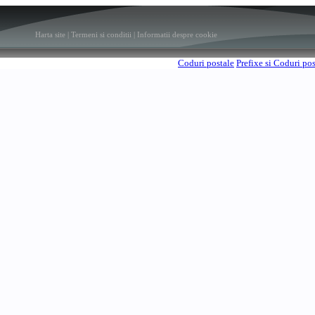
Harta site
|
Termeni si conditii
|
Informatii despre cookie
Coduri postale
Prefixe si Coduri po