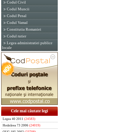
Codul Civil
Codul Muncii
Codul Penal
Codul Vamal
Constitutia Romaniei
Codul rutier
Legea administratiei publice
locale
Cele mai căutate legi
Legea 40 2011
(24583)
Hotărârea 73 2006
(24019)
OUG 195 2002
(23708)