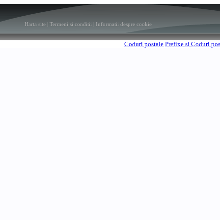
Harta site
|
Termeni si conditii
|
Informatii despre cookie
Coduri postale
Prefixe si Coduri po