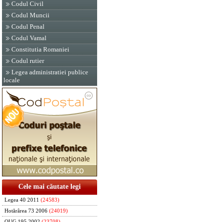
Codul Civil
Codul Muncii
Codul Penal
Codul Vamal
Constitutia Romaniei
Codul rutier
Legea administratiei publice
locale
Cele mai căutate legi
Legea 40 2011
(24583)
Hotărârea 73 2006
(24019)
OUG 195 2002
(23708)