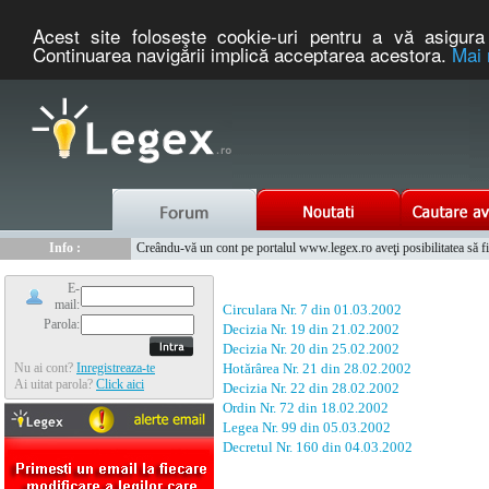
Acest site foloseşte cookie-uri pentru a vă asigura 
Continuarea navigării implică acceptarea acestora.
Mai 
Nou :
Legex.ro - portal de legislatie romaneasca. Un serviciu oferit g
Info :
Creându-vă un cont pe portalul www.legex.ro aveţi posibilitatea să fiţi
Info :
www.tntauto.ro - Managementul Integrat al Parcului Auto
E-
mail:
Circulara Nr. 7 din 01.03.2002
Parola:
Decizia Nr. 19 din 21.02.2002
Decizia Nr. 20 din 25.02.2002
Nu ai cont?
Inregistreaza-te
Hotărârea Nr. 21 din 28.02.2002
Ai uitat parola?
Click aici
Decizia Nr. 22 din 28.02.2002
Ordin Nr. 72 din 18.02.2002
Legea Nr. 99 din 05.03.2002
Decretul Nr. 160 din 04.03.2002