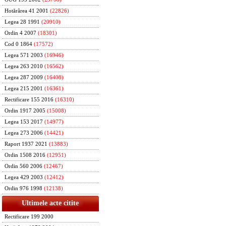
Hotărârea 41 2001
(22826)
Legea 28 1991
(20910)
Ordin 4 2007
(18301)
Cod 0 1864
(17572)
Legea 571 2003
(16946)
Legea 263 2010
(16562)
Legea 287 2009
(16408)
Legea 215 2001
(16361)
Rectificare 155 2016
(16310)
Ordin 1917 2005
(15008)
Legea 153 2017
(14977)
Legea 273 2006
(14421)
Raport 1937 2021
(13883)
Ordin 1508 2016
(12951)
Ordin 560 2006
(12467)
Legea 429 2003
(12412)
Ordin 976 1998
(12138)
Ultimele acte citite
Rectificare 199 2000