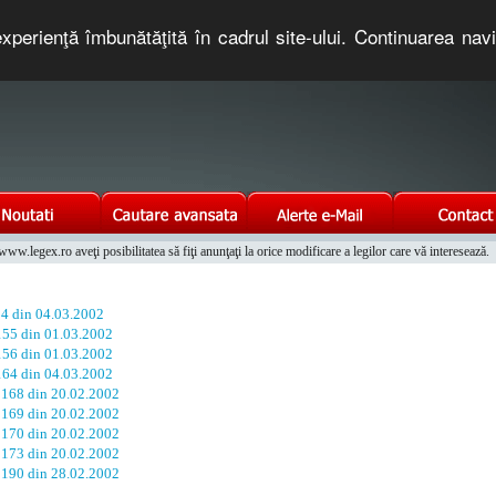
xperienţă îmbunătăţită în cadrul site-ului. Continuarea nav
e romaneasca. Un serviciu oferit gratuit de TNT COMPUTERS
w.legex.ro aveţi posibilitatea să fiţi anunţaţi la orice modificare a legilor care vă interesează.
Integrat al Parcului Auto
 4 din 04.03.2002
 155 din 01.03.2002
 156 din 01.03.2002
 164 din 04.03.2002
. 168 din 20.02.2002
. 169 din 20.02.2002
. 170 din 20.02.2002
. 173 din 20.02.2002
. 190 din 28.02.2002