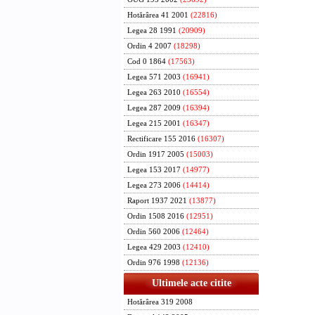
Hotărârea 41 2001
(22816)
Legea 28 1991
(20909)
Ordin 4 2007
(18298)
Cod 0 1864
(17563)
Legea 571 2003
(16941)
Legea 263 2010
(16554)
Legea 287 2009
(16394)
Legea 215 2001
(16347)
Rectificare 155 2016
(16307)
Ordin 1917 2005
(15003)
Legea 153 2017
(14977)
Legea 273 2006
(14414)
Raport 1937 2021
(13877)
Ordin 1508 2016
(12951)
Ordin 560 2006
(12464)
Legea 429 2003
(12410)
Ordin 976 1998
(12136)
Ultimele acte citite
Hotărârea 319 2008