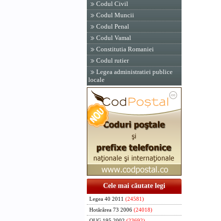
Codul Civil
Codul Muncii
Codul Penal
Codul Vamal
Constitutia Romaniei
Codul rutier
Legea administratiei publice
locale
Cele mai căutate legi
Legea 40 2011
(24581)
Hotărârea 73 2006
(24018)
OUG 195 2002
(23692)