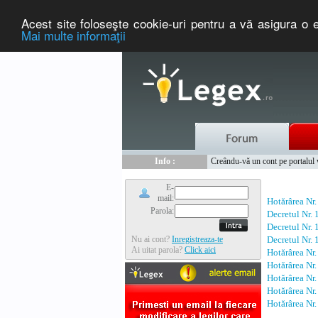
Acest site foloseşte cookie-uri pentru a vă asigura o e
Mai multe informaţii
Nou :
Legex.ro - portal de legislati
Info :
Creându-vă un cont pe portalul ww
Info :
www.tntauto.ro - Managementul 
E-
mail:
Hotărârea Nr.
Parola:
Decretul Nr.
Decretul Nr.
Nu ai cont?
Inregistreaza-te
Decretul Nr.
Ai uitat parola?
Click aici
Hotărârea Nr
Hotărârea Nr
Hotărârea Nr
Hotărârea Nr
Hotărârea Nr