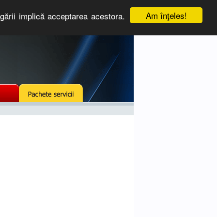
Am înţeles!
igării implică acceptarea acestora.