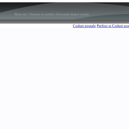
Harta site
|
Termeni si conditii
|
Informatii despre cookie
Coduri postale
Prefixe si Coduri po