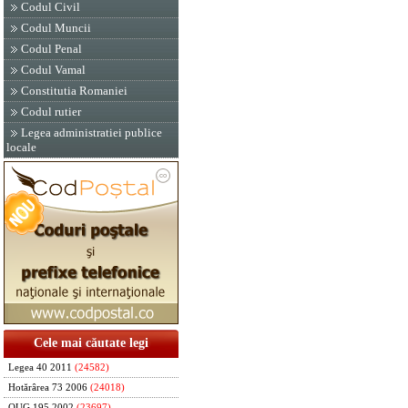
Codul Civil
Codul Muncii
Codul Penal
Codul Vamal
Constitutia Romaniei
Codul rutier
Legea administratiei publice
locale
Cele mai căutate legi
Legea 40 2011
(24582)
Hotărârea 73 2006
(24018)
OUG 195 2002
(23697)