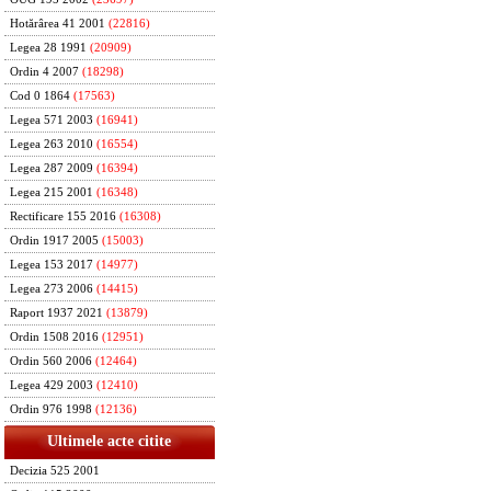
Hotărârea 41 2001
(22816)
Legea 28 1991
(20909)
Ordin 4 2007
(18298)
Cod 0 1864
(17563)
Legea 571 2003
(16941)
Legea 263 2010
(16554)
Legea 287 2009
(16394)
Legea 215 2001
(16348)
Rectificare 155 2016
(16308)
Ordin 1917 2005
(15003)
Legea 153 2017
(14977)
Legea 273 2006
(14415)
Raport 1937 2021
(13879)
Ordin 1508 2016
(12951)
Ordin 560 2006
(12464)
Legea 429 2003
(12410)
Ordin 976 1998
(12136)
Ultimele acte citite
Decizia 525 2001