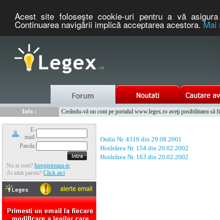
Acest site foloseşte cookie-uri pentru a vă asigura 
Continuarea navigării implică acceptarea acestora.
Mai 
Nou :
Legex.ro - portal de legislatie romaneasca. Un serviciu oferit g
Info :
Creându-vă un cont pe portalul www.legex.ro aveţi posibilitatea să fiţi
Info :
www.tntauto.ro - Managementul Integrat al Parcului Auto
E-
mail:
Ordin Nr. 4319 din 29.08.2001
Parola:
Hotărârea Nr. 154 din 20.02.2002
Hotărârea Nr. 163 din 20.02.2002
Nu ai cont?
Inregistreaza-te
Ai uitat parola?
Click aici