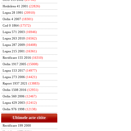
Hotărârea 41 2001
(22826)
Legea 28 1991
(20910)
Ordin 4 2007
(18301)
Cod 0 1864
(17572)
Legea 571 2003
(16946)
Legea 263 2010
(16562)
Legea 287 2009
(16408)
Legea 215 2001
(16361)
Rectificare 155 2016
(16310)
Ordin 1917 2005
(15008)
Legea 153 2017
(14977)
Legea 273 2006
(14421)
Raport 1937 2021
(13883)
Ordin 1508 2016
(12951)
Ordin 560 2006
(12467)
Legea 429 2003
(12412)
Ordin 976 1998
(12138)
Ultimele acte citite
Rectificare 199 2000