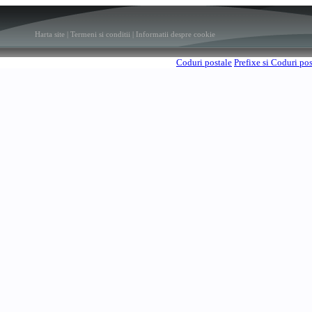
Harta site
|
Termeni si conditii
|
Informatii despre cookie
Coduri postale
Prefixe si Coduri po