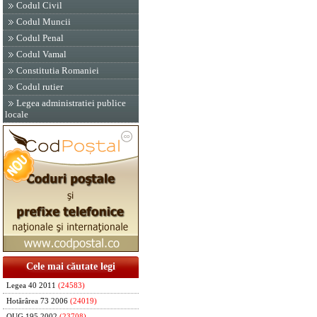
Codul Civil
Codul Muncii
Codul Penal
Codul Vamal
Constitutia Romaniei
Codul rutier
Legea administratiei publice
locale
Cele mai căutate legi
Legea 40 2011
(24583)
Hotărârea 73 2006
(24019)
OUG 195 2002
(23708)