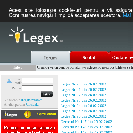
Acest site foloseşte cookie-uri pentru a vă asigura 
Continuarea navigării implică acceptarea acestora.
Mai 
Nou :
Legex.ro - portal de legislatie romaneasca. Un serviciu oferit g
Info :
Creându-vă un cont pe portalul www.legex.ro aveţi posibilitatea să fiţi
Info :
www.tntauto.ro - Managementul Integrat al Parcului Auto
E-
mail:
Legea Nr. 90 din 26.02.2002
Parola:
Legea Nr. 91 din 26.02.2002
Legea Nr. 92 din 26.02.2002
Nu ai cont?
Inregistreaza-te
Legea Nr. 93 din 26.02.2002
Ai uitat parola?
Click aici
Legea Nr. 94 din 26.02.2002
Legea Nr. 95 din 26.02.2002
Legea Nr. 96 din 26.02.2002
Decretul Nr. 147 din 25.02.2002
Decretul Nr. 148 din 25.02.2002
Decretul Nr. 149 din 25.02.2002