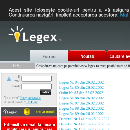
Acest site foloseşte cookie-uri pentru a vă asigura 
Continuarea navigării implică acceptarea acestora.
Mai 
Nou :
Legex.ro - portal de legislatie romaneasca. Un serviciu oferit g
Info :
Creându-vă un cont pe portalul www.legex.ro aveţi posibilitatea să fiţi
Info :
www.tntauto.ro - Managementul Integrat al Parcului Auto
E-
mail:
Legea Nr. 84 din 26.02.2002
Parola:
Legea Nr. 85 din 26.02.2002
Ordin Nr. 85 din 22.02.2002
Nu ai cont?
Inregistreaza-te
Legea Nr. 86 din 26.02.2002
Ai uitat parola?
Click aici
Legea Nr. 87 din 26.02.2002
Legea Nr. 88 din 26.02.2002
Legea Nr. 89 din 26.02.2002
Decretul Nr. 141 din 25.02.2002
Decretul Nr. 142 din 25.02.2002
Decretul Nr. 143 din 25.02.2002