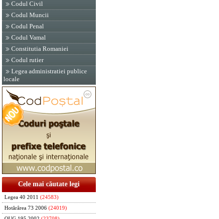
Codul Civil
Codul Muncii
Codul Penal
Codul Vamal
Constitutia Romaniei
Codul rutier
Legea administratiei publice
locale
Cele mai căutate legi
Legea 40 2011
(24583)
Hotărârea 73 2006
(24019)
OUG 195 2002
(23708)