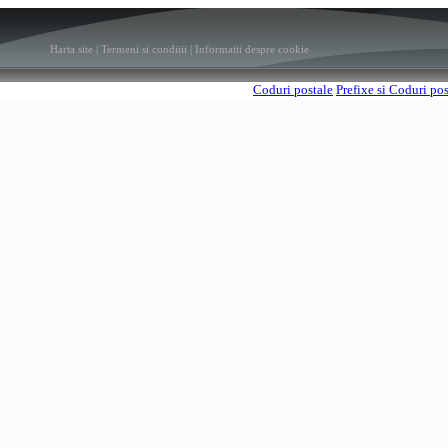
Harta site
|
Termeni si conditii
|
Informatii despre cookie
Coduri postale
Prefixe si Coduri po