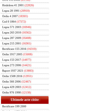
Hotărârea 41 2001
(22826)
Legea 28 1991
(20910)
Ordin 4 2007
(18301)
Cod 0 1864
(17572)
Legea 571 2003
(16946)
Legea 263 2010
(16562)
Legea 287 2009
(16408)
Legea 215 2001
(16361)
Rectificare 155 2016
(16310)
Ordin 1917 2005
(15008)
Legea 153 2017
(14977)
Legea 273 2006
(14421)
Raport 1937 2021
(13883)
Ordin 1508 2016
(12951)
Ordin 560 2006
(12467)
Legea 429 2003
(12412)
Ordin 976 1998
(12138)
Ultimele acte citite
Rectificare 199 2000