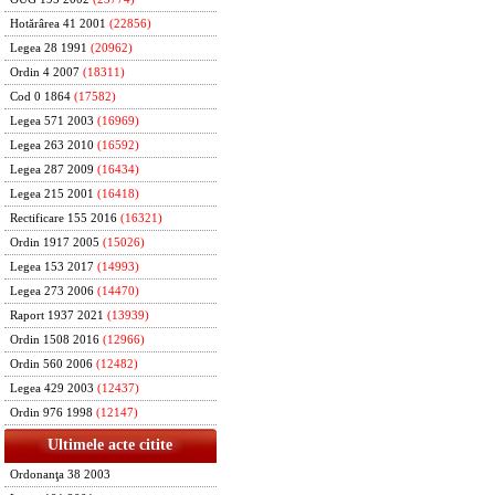
Hotărârea 41 2001
(22856)
Legea 28 1991
(20962)
Ordin 4 2007
(18311)
Cod 0 1864
(17582)
Legea 571 2003
(16969)
Legea 263 2010
(16592)
Legea 287 2009
(16434)
Legea 215 2001
(16418)
Rectificare 155 2016
(16321)
Ordin 1917 2005
(15026)
Legea 153 2017
(14993)
Legea 273 2006
(14470)
Raport 1937 2021
(13939)
Ordin 1508 2016
(12966)
Ordin 560 2006
(12482)
Legea 429 2003
(12437)
Ordin 976 1998
(12147)
Ultimele acte citite
Ordonanţa 38 2003