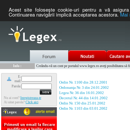
Acest site foloseşte cookie-uri pentru a vă asigura 
Continuarea navigării implică acceptarea acestora.
Mai 
Nou :
Legex.ro - portal de legislatie romaneasca. Un serviciu oferit g
Info :
Creându-vă un cont pe portalul www.legex.ro aveţi posibilitatea să fiţi
Info :
www.tntauto.ro - Managementul Integrat al Parcului Auto
E-
mail:
Ordin Nr. 1100 din 28.12.2001
Parola:
Ordonanţa Nr. 3 din 24.01.2002
Legea Nr. 36 din 16.01.2002
Nu ai cont?
Inregistreaza-te
Decretul Nr. 44 din 14.01.2002
Ai uitat parola?
Click aici
Ordin Nr. 150 din 25.01.2002
Ordin Nr. 1103 din 03.01.2002