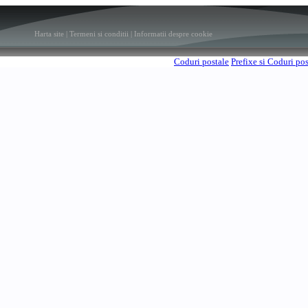
Harta site
|
Termeni si conditii
|
Informatii despre cookie
Coduri postale
Prefixe si Coduri po