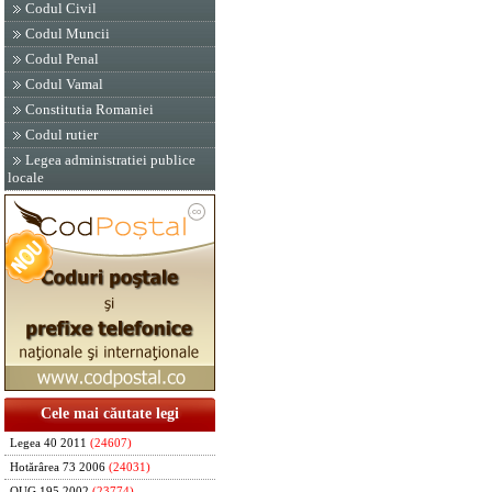
Codul Civil
Codul Muncii
Codul Penal
Codul Vamal
Constitutia Romaniei
Codul rutier
Legea administratiei publice
locale
Cele mai căutate legi
Legea 40 2011
(24607)
Hotărârea 73 2006
(24031)
OUG 195 2002
(23774)