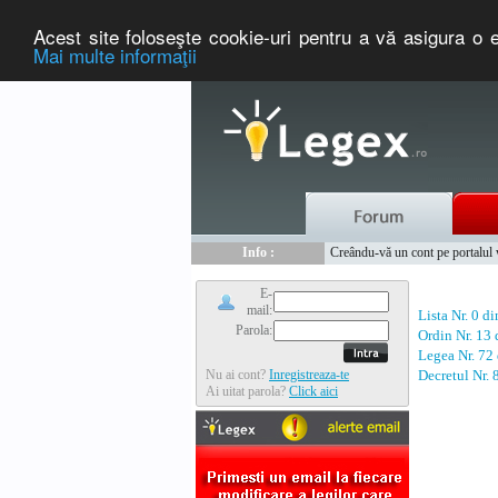
Acest site foloseşte cookie-uri pentru a vă asigura o e
Mai multe informaţii
Nou :
Legex.ro - portal de legislati
Info :
Creându-vă un cont pe portalul ww
Info :
www.tntauto.ro - Managementul 
E-
mail:
Lista Nr. 0 d
Parola:
Ordin Nr. 13
Legea Nr. 72
Nu ai cont?
Inregistreaza-te
Decretul Nr.
Ai uitat parola?
Click aici