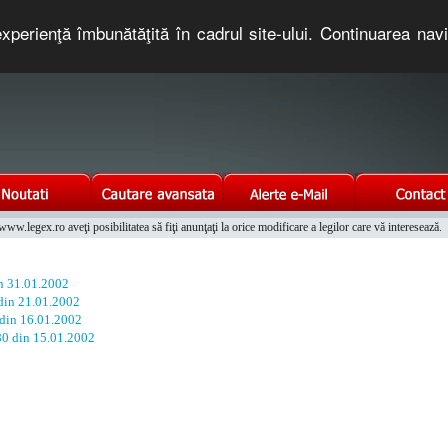
xperienţă îmbunătăţită în cadrul site-ului. Continuarea nav
e romaneasca. Un serviciu oferit gratuit de TNT COMPUTERS
w.legex.ro aveţi posibilitatea să fiţi anunţaţi la orice modificare a legilor care vă interesează.
Integrat al Parcului Auto
in 31.01.2002
 din 21.01.2002
 din 16.01.2002
 80 din 15.01.2002