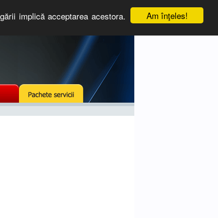
Am înţeles!
igării implică acceptarea acestora.