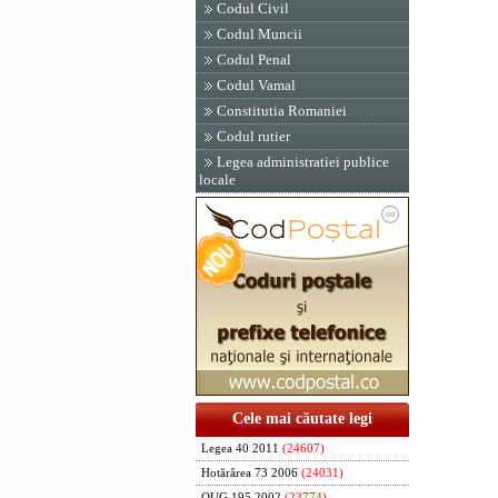
Codul Civil
Codul Muncii
Codul Penal
Codul Vamal
Constitutia Romaniei
Codul rutier
Legea administratiei publice
locale
Cele mai căutate legi
Legea 40 2011
(24607)
Hotărârea 73 2006
(24031)
OUG 195 2002
(23774)