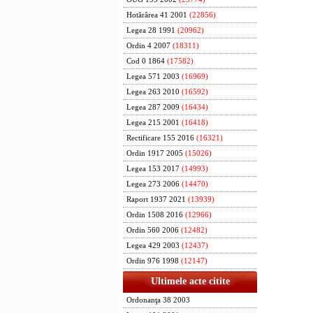
Hotărârea 41 2001
(22856)
Legea 28 1991
(20962)
Ordin 4 2007
(18311)
Cod 0 1864
(17582)
Legea 571 2003
(16969)
Legea 263 2010
(16592)
Legea 287 2009
(16434)
Legea 215 2001
(16418)
Rectificare 155 2016
(16321)
Ordin 1917 2005
(15026)
Legea 153 2017
(14993)
Legea 273 2006
(14470)
Raport 1937 2021
(13939)
Ordin 1508 2016
(12966)
Ordin 560 2006
(12482)
Legea 429 2003
(12437)
Ordin 976 1998
(12147)
Ultimele acte citite
Ordonanţa 38 2003