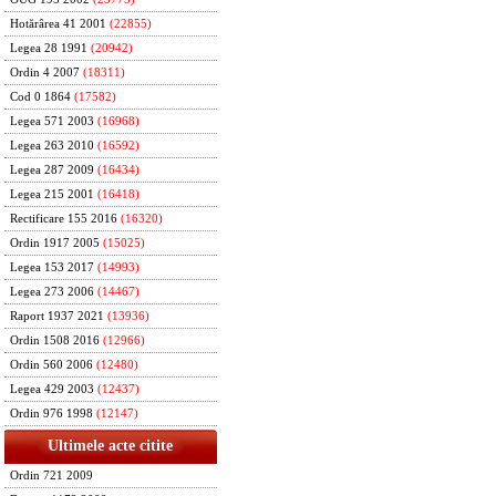
Hotărârea 41 2001
(22855)
Legea 28 1991
(20942)
Ordin 4 2007
(18311)
Cod 0 1864
(17582)
Legea 571 2003
(16968)
Legea 263 2010
(16592)
Legea 287 2009
(16434)
Legea 215 2001
(16418)
Rectificare 155 2016
(16320)
Ordin 1917 2005
(15025)
Legea 153 2017
(14993)
Legea 273 2006
(14467)
Raport 1937 2021
(13936)
Ordin 1508 2016
(12966)
Ordin 560 2006
(12480)
Legea 429 2003
(12437)
Ordin 976 1998
(12147)
Ultimele acte citite
Ordin 721 2009