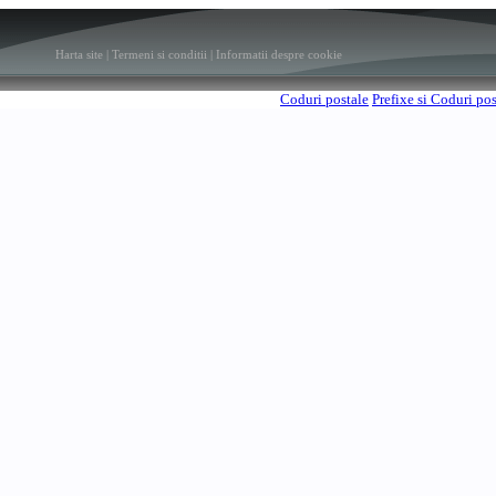
Harta site
|
Termeni si conditii
|
Informatii despre cookie
Coduri postale
Prefixe si Coduri po