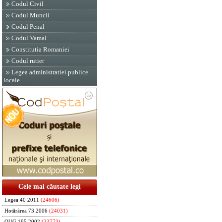
Codul Civil
Codul Muncii
Codul Penal
Codul Vamal
Constitutia Romaniei
Codul rutier
Legea administratiei publice
locale
Cele mai căutate legi
Legea 40 2011
(24606)
Hotărârea 73 2006
(24031)
OUG 195 2002
(23773)