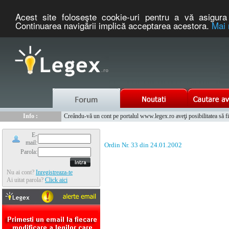
Acest site foloseşte cookie-uri pentru a vă asigura 
Continuarea navigării implică acceptarea acestora.
Mai 
Nou :
Legex.ro - portal de legislatie romaneasca. Un serviciu oferit g
Info :
Creându-vă un cont pe portalul www.legex.ro aveţi posibilitatea să fiţi
Info :
www.tntauto.ro - Managementul Integrat al Parcului Auto
E-
mail:
Ordin Nr. 33 din 24.01.2002
Parola:
Nu ai cont?
Inregistreaza-te
Ai uitat parola?
Click aici