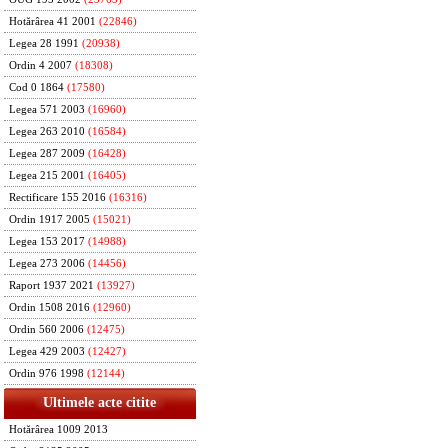
Hotărârea 41 2001
(22846)
Legea 28 1991
(20938)
Ordin 4 2007
(18308)
Cod 0 1864
(17580)
Legea 571 2003
(16960)
Legea 263 2010
(16584)
Legea 287 2009
(16428)
Legea 215 2001
(16405)
Rectificare 155 2016
(16316)
Ordin 1917 2005
(15021)
Legea 153 2017
(14988)
Legea 273 2006
(14456)
Raport 1937 2021
(13927)
Ordin 1508 2016
(12960)
Ordin 560 2006
(12475)
Legea 429 2003
(12427)
Ordin 976 1998
(12144)
Ultimele acte citite
Hotărârea 1009 2013