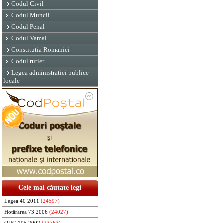
Codul Civil
Codul Muncii
Codul Penal
Codul Vamal
Constitutia Romaniei
Codul rutier
Legea administratiei publice
locale
Cele mai căutate legi
Legea 40 2011
(24597)
Hotărârea 73 2006
(24027)
OUG 195 2002
(23763)