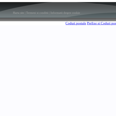
Harta site
|
Termeni si conditii
|
Informatii despre cookie
Coduri postale
Prefixe si Coduri po