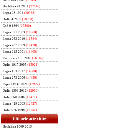
Hotărârea 41 2001
(22846)
Legea 28 1991
(20938)
Ordin 4 2007
(18308)
Cod 0 1864
(17580)
Legea 571 2003
(16960)
Legea 263 2010
(16584)
Legea 287 2009
(16428)
Legea 215 2001
(16405)
Rectificare 155 2016
(16316)
Ordin 1917 2005
(15021)
Legea 153 2017
(14988)
Legea 273 2006
(14456)
Raport 1937 2021
(13927)
Ordin 1508 2016
(12960)
Ordin 560 2006
(12475)
Legea 429 2003
(12427)
Ordin 976 1998
(12144)
Ultimele acte citite
Hotărârea 1009 2013