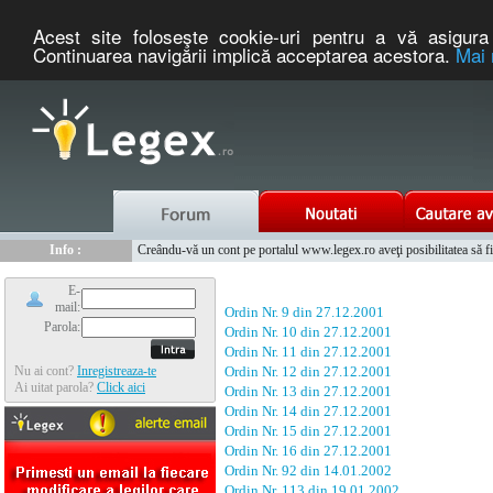
Acest site foloseşte cookie-uri pentru a vă asigura 
Continuarea navigării implică acceptarea acestora.
Mai 
Nou :
Legex.ro - portal de legislatie romaneasca. Un serviciu oferit g
Info :
Creându-vă un cont pe portalul www.legex.ro aveţi posibilitatea să fiţi
Info :
www.tntauto.ro - Managementul Integrat al Parcului Auto
E-
mail:
Ordin Nr. 9 din 27.12.2001
Parola:
Ordin Nr. 10 din 27.12.2001
Ordin Nr. 11 din 27.12.2001
Nu ai cont?
Inregistreaza-te
Ordin Nr. 12 din 27.12.2001
Ai uitat parola?
Click aici
Ordin Nr. 13 din 27.12.2001
Ordin Nr. 14 din 27.12.2001
Ordin Nr. 15 din 27.12.2001
Ordin Nr. 16 din 27.12.2001
Ordin Nr. 92 din 14.01.2002
Ordin Nr. 113 din 19.01.2002