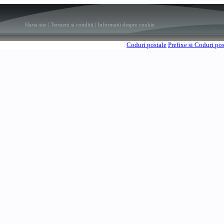
Harta site
|
Termeni si conditii
|
Informatii despre cookie
Coduri postale
Prefixe si Coduri po