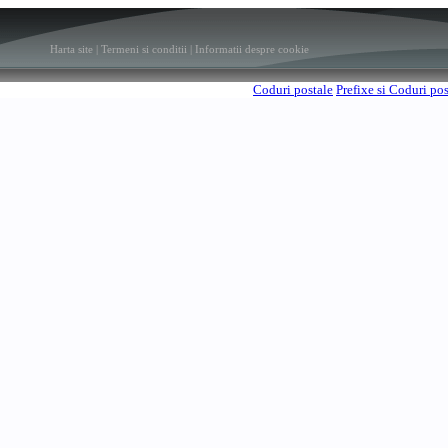
Harta site
|
Termeni si conditii
|
Informatii despre cookie
Coduri postale
Prefixe si Coduri po