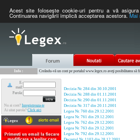
Acest site foloseşte cookie-uri pentru a vă asigura 
Continuarea navigării implică acceptarea acestora.
Mai 
Nou :
Legex.ro - portal de legislatie romaneasca. Un serviciu oferit g
Info :
Creându-vă un cont pe portalul www.legex.ro aveţi posibilitatea să fiţi
Info :
www.tntauto.ro - Managementul Integrat al Parcului Auto
E-
mail:
Decizia Nr. 284 din 30.10.2001
Parola:
Decizia Nr. 288 din 01.11.2001
Decizia Nr. 290 din 01.11.2001
Nu ai cont?
Inregistreaza-te
Decizia Nr. 317 din 20.11.2001
Ai uitat parola?
Click aici
Legea Nr. 760 din 29.12.2001
Legea Nr. 761 din 29.12.2001
Legea Nr. 762 din 29.12.2001
Legea Nr. 763 din 29.12.2001
Legea Nr. 792 din 29.12.2001
Decretul Nr. 1103 din 28.12.2001