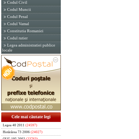
Codul Civil
Codul Muncii
Codul Penal
Codul Vamal
Constitutia Romaniei
Codul rutier
Legea administratiei publice
locale
Cele mai căutate legi
Legea 40 2011
(24597)
Hotărârea 73 2006
(24027)
OUG 195 2002
(23763)