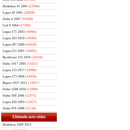
Hotărârea 41 2001
(22846)
Legea 28 1991
(20938)
Ordin 4 2007
(18308)
Cod 0 1864
(17580)
Legea 571 2003
(16960)
Legea 263 2010
(16584)
Legea 287 2009
(16428)
Legea 215 2001
(16405)
Rectificare 155 2016
(16316)
Ordin 1917 2005
(15021)
Legea 153 2017
(14988)
Legea 273 2006
(14456)
Raport 1937 2021
(13927)
Ordin 1508 2016
(12960)
Ordin 560 2006
(12475)
Legea 429 2003
(12427)
Ordin 976 1998
(12144)
Ultimele acte citite
Hotărârea 1009 2013