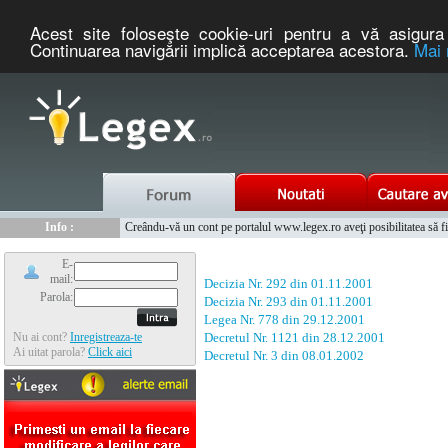
Acest site foloseşte cookie-uri pentru a vă asigura 
Continuarea navigării implică acceptarea acestora.
Mai 
Nou :
Legex.ro - portal de legislatie romaneasca. Un serviciu oferit g
Info :
Creându-vă un cont pe portalul www.legex.ro aveţi posibilitatea să fiţi
Info :
www.tntauto.ro - Managementul Integrat al Parcului Auto
E-
mail:
Decizia Nr. 292 din 01.11.2001
Parola:
Decizia Nr. 293 din 01.11.2001
Legea Nr. 778 din 29.12.2001
Nu ai cont?
Inregistreaza-te
Decretul Nr. 1121 din 28.12.2001
Ai uitat parola?
Click aici
Decretul Nr. 3 din 08.01.2002