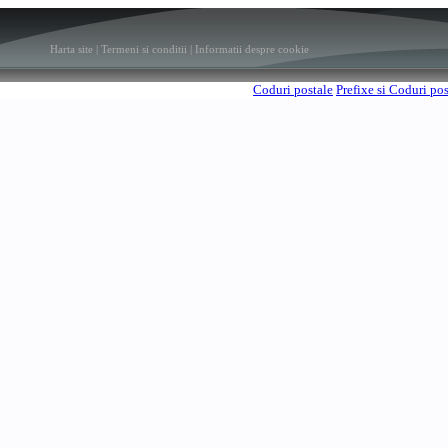
Harta site
|
Termeni si conditii
|
Informatii despre cookie
Coduri postale
Prefixe si Coduri po