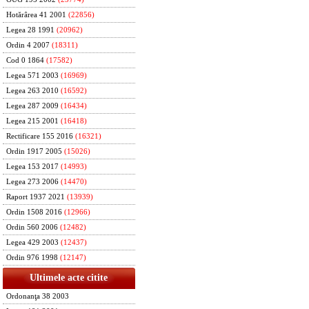
Hotărârea 41 2001
(22856)
Legea 28 1991
(20962)
Ordin 4 2007
(18311)
Cod 0 1864
(17582)
Legea 571 2003
(16969)
Legea 263 2010
(16592)
Legea 287 2009
(16434)
Legea 215 2001
(16418)
Rectificare 155 2016
(16321)
Ordin 1917 2005
(15026)
Legea 153 2017
(14993)
Legea 273 2006
(14470)
Raport 1937 2021
(13939)
Ordin 1508 2016
(12966)
Ordin 560 2006
(12482)
Legea 429 2003
(12437)
Ordin 976 1998
(12147)
Ultimele acte citite
Ordonanţa 38 2003