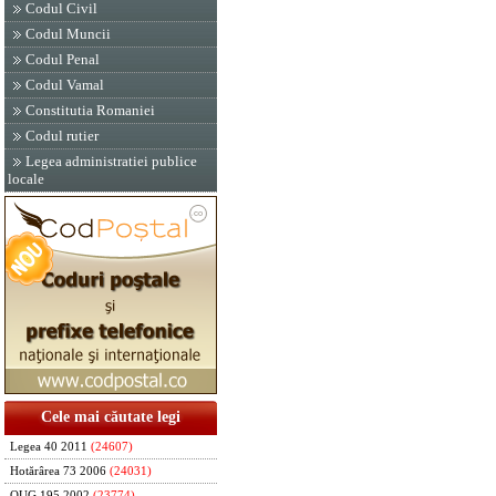
Codul Civil
Codul Muncii
Codul Penal
Codul Vamal
Constitutia Romaniei
Codul rutier
Legea administratiei publice
locale
Cele mai căutate legi
Legea 40 2011
(24607)
Hotărârea 73 2006
(24031)
OUG 195 2002
(23774)