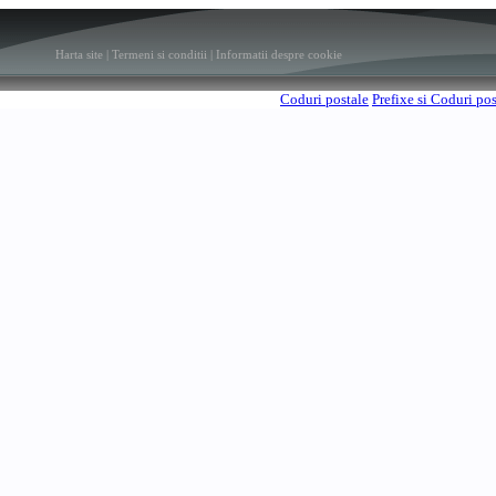
Harta site
|
Termeni si conditii
|
Informatii despre cookie
Coduri postale
Prefixe si Coduri po