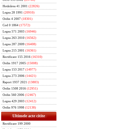
Hotărârea 41 2001
(22826)
Legea 28 1991
(20910)
Ordin 4 2007
(18301)
Cod 0 1864
(17572)
Legea 571 2003
(16946)
Legea 263 2010
(16562)
Legea 287 2009
(16408)
Legea 215 2001
(16361)
Rectificare 155 2016
(16310)
Ordin 1917 2005
(15008)
Legea 153 2017
(14977)
Legea 273 2006
(14421)
Raport 1937 2021
(13883)
Ordin 1508 2016
(12951)
Ordin 560 2006
(12467)
Legea 429 2003
(12412)
Ordin 976 1998
(12138)
Ultimele acte citite
Rectificare 199 2000