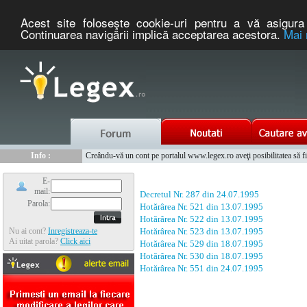
Acest site foloseşte cookie-uri pentru a vă asigura 
Continuarea navigării implică acceptarea acestora.
Mai 
Nou :
Legex.ro - portal de legislatie romaneasca. Un serviciu oferit g
Info :
Creându-vă un cont pe portalul www.legex.ro aveţi posibilitatea să fiţi
Info :
www.tntauto.ro - Managementul Integrat al Parcului Auto
E-
mail:
Decretul Nr. 287 din 24.07.1995
Parola:
Hotărârea Nr. 521 din 13.07.1995
Hotărârea Nr. 522 din 13.07.1995
Nu ai cont?
Inregistreaza-te
Hotărârea Nr. 523 din 13.07.1995
Ai uitat parola?
Click aici
Hotărârea Nr. 529 din 18.07.1995
Hotărârea Nr. 530 din 18.07.1995
Hotărârea Nr. 551 din 24.07.1995