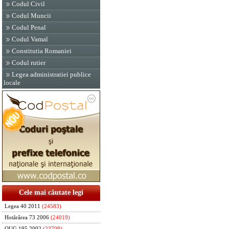
Codul Civil
Codul Muncii
Codul Penal
Codul Vamal
Constitutia Romaniei
Codul rutier
Legea administratiei publice
locale
Cele mai căutate legi
Legea 40 2011
(24583)
Hotărârea 73 2006
(24019)
OUG 195 2002
(23708)