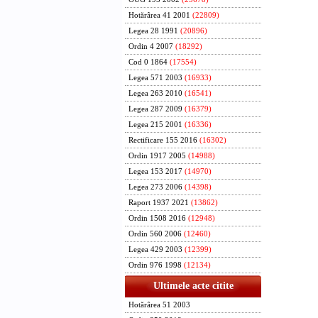
Hotărârea 41 2001
(22809)
Legea 28 1991
(20896)
Ordin 4 2007
(18292)
Cod 0 1864
(17554)
Legea 571 2003
(16933)
Legea 263 2010
(16541)
Legea 287 2009
(16379)
Legea 215 2001
(16336)
Rectificare 155 2016
(16302)
Ordin 1917 2005
(14988)
Legea 153 2017
(14970)
Legea 273 2006
(14398)
Raport 1937 2021
(13862)
Ordin 1508 2016
(12948)
Ordin 560 2006
(12460)
Legea 429 2003
(12399)
Ordin 976 1998
(12134)
Ultimele acte citite
Hotărârea 51 2003