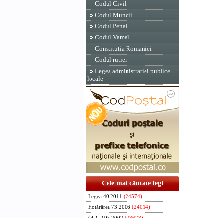
Codul Civil
Codul Muncii
Codul Penal
Codul Vamal
Constitutia Romaniei
Codul rutier
Legea administratiei publice
locale
Cele mai căutate legi
Legea 40 2011
(24574)
Hotărârea 73 2006
(24014)
OUG 195 2002
(23678)