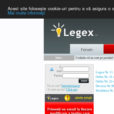
Acest site foloseşte cookie-uri pentru a vă asigura o e
Mai multe informaţii
Nou :
Legex.ro - portal de legislati
Info :
Creându-vă un cont pe portalul ww
Info :
www.tntauto.ro - Managementul 
E-
mail:
Legea Nr. 11
Parola:
Ordin Nr. 31
Ordin Nr. 32
Nu ai cont?
Inregistreaza-te
Decizia Nr. 
Ai uitat parola?
Click aici
Hotărârea Nr