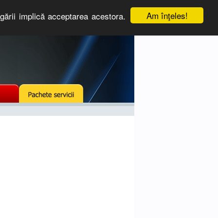
Am înţeles!
igării implică acceptarea acestora.