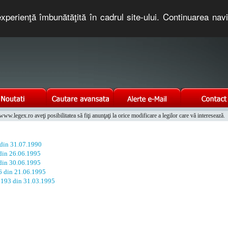
xperienţă îmbunătăţită în cadrul site-ului. Continuarea nav
e romaneasca. Un serviciu oferit gratuit de TNT COMPUTERS
w.legex.ro aveţi posibilitatea să fiţi anunţaţi la orice modificare a legilor care vă interesează.
Integrat al Parcului Auto
 din 31.07.1990
 din 26.06.1995
 din 30.06.1995
86 din 21.06.1995
. 193 din 31.03.1995