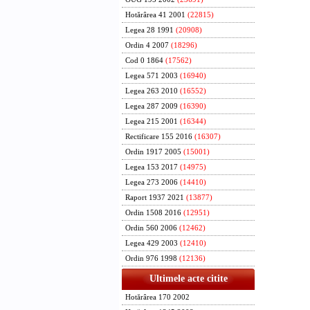
Hotărârea 41 2001
(22815)
Legea 28 1991
(20908)
Ordin 4 2007
(18296)
Cod 0 1864
(17562)
Legea 571 2003
(16940)
Legea 263 2010
(16552)
Legea 287 2009
(16390)
Legea 215 2001
(16344)
Rectificare 155 2016
(16307)
Ordin 1917 2005
(15001)
Legea 153 2017
(14975)
Legea 273 2006
(14410)
Raport 1937 2021
(13877)
Ordin 1508 2016
(12951)
Ordin 560 2006
(12462)
Legea 429 2003
(12410)
Ordin 976 1998
(12136)
Ultimele acte citite
Hotărârea 170 2002