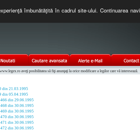
xperienţă îmbunătăţită în cadrul site-ului. Continuarea nav
e romaneasca. Un serviciu oferit gratuit de TNT COMPUTERS
w.legex.ro aveţi posibilitatea să fiţi anunţaţi la orice modificare a legilor care vă interesează.
Integrat al Parcului Auto
30 din 21.03.1995
39 din 05.04.1995
. 466 din 29.06.1995
. 468 din 30.06.1995
. 469 din 30.06.1995
. 470 din 30.06.1995
. 471 din 30.06.1995
. 472 din 30.06.1995