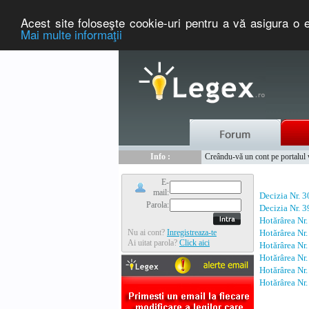
Acest site foloseşte cookie-uri pentru a vă asigura o e
Mai multe informaţii
Nou :
Legex.ro - portal de legislati
Info :
Creându-vă un cont pe portalul ww
Info :
www.tntauto.ro - Managementul 
E-
mail:
Decizia Nr. 
Parola:
Decizia Nr. 
Hotărârea Nr
Nu ai cont?
Inregistreaza-te
Hotărârea Nr
Ai uitat parola?
Click aici
Hotărârea Nr
Hotărârea Nr
Hotărârea Nr
Hotărârea Nr