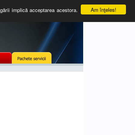
Am înţeles!
igării implică acceptarea acestora.