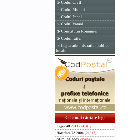
Codul Civil
Codul Muncii
Codul Penal
Codul Vamal
Constitutia Romaniei
Codul rutier
Legea administratiei publice
locale
Cele mai căutate legi
Legea 40 2011
(24581)
Hotărârea 73 2006
(24017)
OUG 195 2002
(23691)