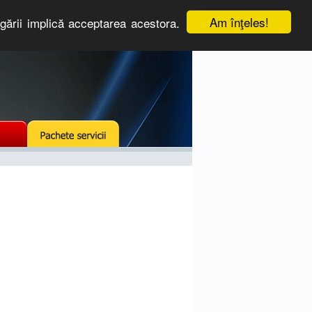
Am înţeles!
igării implică acceptarea acestora.