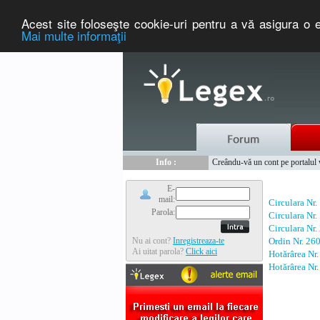
Acest site foloseşte cookie-uri pentru a vă asigura o e
Mai multe informaţii
Nou :
Legex.ro - portal de legislati
Info :
Creându-vă un cont pe portalul ww
Info :
www.tntauto.ro - Managementul 
E-
mail:
Circulara Nr.
Parola:
Circulara Nr.
Circulara Nr.
Nu ai cont?
Inregistreaza-te
Ordin Nr. 26
Ai uitat parola?
Click aici
Hotărârea Nr
Hotărârea Nr