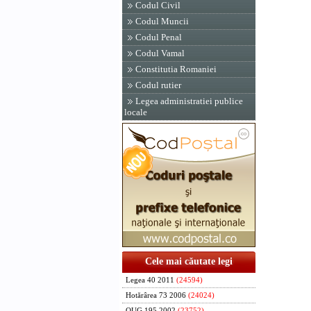
Codul Civil
Codul Muncii
Codul Penal
Codul Vamal
Constitutia Romaniei
Codul rutier
Legea administratiei publice
locale
Cele mai căutate legi
Legea 40 2011
(24594)
Hotărârea 73 2006
(24024)
OUG 195 2002
(23752)