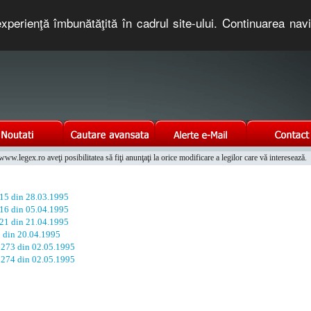
xperienţă îmbunătăţită în cadrul site-ului. Continuarea nav
e romaneasca. Un serviciu oferit gratuit de TNT COMPUTERS
w.legex.ro aveţi posibilitatea să fiţi anunţaţi la orice modificare a legilor care vă interesează.
Integrat al Parcului Auto
 15 din 28.03.1995
 16 din 05.04.1995
 21 din 21.04.1995
0 din 20.04.1995
. 273 din 02.05.1995
. 274 din 02.05.1995