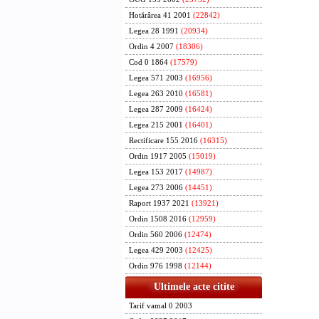
Hotărârea 41 2001
(22842)
Legea 28 1991
(20934)
Ordin 4 2007
(18306)
Cod 0 1864
(17579)
Legea 571 2003
(16956)
Legea 263 2010
(16581)
Legea 287 2009
(16424)
Legea 215 2001
(16401)
Rectificare 155 2016
(16315)
Ordin 1917 2005
(15019)
Legea 153 2017
(14987)
Legea 273 2006
(14451)
Raport 1937 2021
(13921)
Ordin 1508 2016
(12959)
Ordin 560 2006
(12474)
Legea 429 2003
(12425)
Ordin 976 1998
(12144)
Ultimele acte citite
Tarif vamal 0 2003