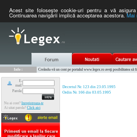
Acest site foloseşte cookie-uri pentru a vă asigura 
Continuarea navigării implică acceptarea acestora.
Mai 
Nou :
Legex.ro - portal de legislatie romaneasca. Un serviciu oferit g
Info :
Creându-vă un cont pe portalul www.legex.ro aveţi posibilitatea să fiţi
Info :
www.tntauto.ro - Managementul Integrat al Parcului Auto
E-
mail:
Decretul Nr. 123 din 23.05.1995
Parola:
Ordin Nr. 166 din 03.05.1995
Nu ai cont?
Inregistreaza-te
Ai uitat parola?
Click aici