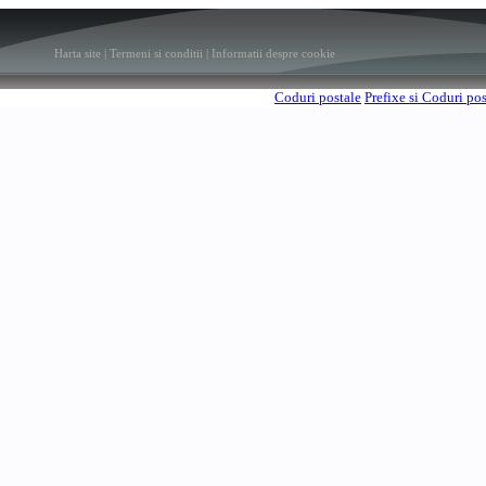
Harta site
|
Termeni si conditii
|
Informatii despre cookie
Coduri postale
Prefixe si Coduri po