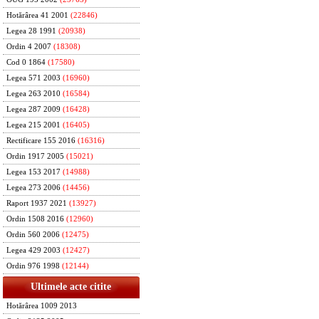
Hotărârea 41 2001
(22846)
Legea 28 1991
(20938)
Ordin 4 2007
(18308)
Cod 0 1864
(17580)
Legea 571 2003
(16960)
Legea 263 2010
(16584)
Legea 287 2009
(16428)
Legea 215 2001
(16405)
Rectificare 155 2016
(16316)
Ordin 1917 2005
(15021)
Legea 153 2017
(14988)
Legea 273 2006
(14456)
Raport 1937 2021
(13927)
Ordin 1508 2016
(12960)
Ordin 560 2006
(12475)
Legea 429 2003
(12427)
Ordin 976 1998
(12144)
Ultimele acte citite
Hotărârea 1009 2013