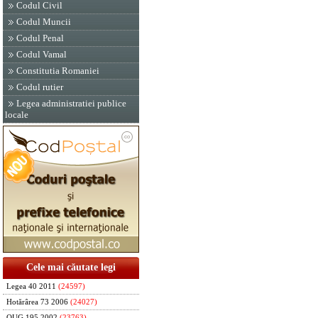
Codul Civil
Codul Muncii
Codul Penal
Codul Vamal
Constitutia Romaniei
Codul rutier
Legea administratiei publice
locale
Cele mai căutate legi
Legea 40 2011
(24597)
Hotărârea 73 2006
(24027)
OUG 195 2002
(23763)