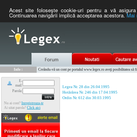
Acest site foloseşte cookie-uri pentru a vă asigura 
Continuarea navigării implică acceptarea acestora.
Mai 
Nou :
Info :
Legex.ro - portal de legislatie romaneasca. Un serviciu oferit g
Cauta coduri postale si prefixe telefonice nationale si internationale
Info :
Creându-vă un cont pe portalul www.legex.ro aveţi posibilitatea să fiţi
Info :
www.tntauto.ro - Managementul Integrat al Parcului Auto
E-
mail:
Legea Nr. 28 din 26.04.1995
Parola:
Hotărârea Nr. 246 din 17.04.1995
Ordin Nr. 612 din 30.03.1995
Nu ai cont?
Inregistreaza-te
Ai uitat parola?
Click aici