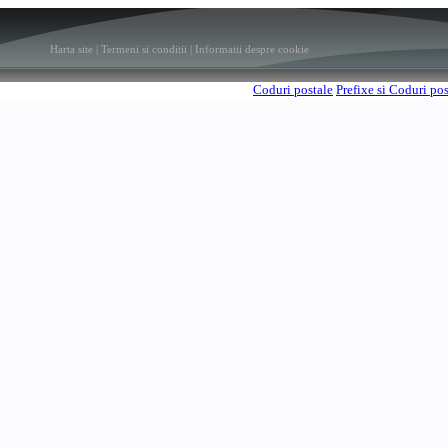
Harta site
|
Termeni si conditii
|
Informatii despre cookie
Coduri postale
Prefixe si Coduri po