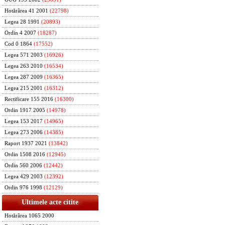
Hotărârea 41 2001
(22798)
Legea 28 1991
(20893)
Ordin 4 2007
(18287)
Cod 0 1864
(17552)
Legea 571 2003
(16926)
Legea 263 2010
(16534)
Legea 287 2009
(16365)
Legea 215 2001
(16312)
Rectificare 155 2016
(16300)
Ordin 1917 2005
(14978)
Legea 153 2017
(14965)
Legea 273 2006
(14385)
Raport 1937 2021
(13842)
Ordin 1508 2016
(12945)
Ordin 560 2006
(12442)
Legea 429 2003
(12392)
Ordin 976 1998
(12129)
Ultimele acte citite
Hotărârea 1065 2000