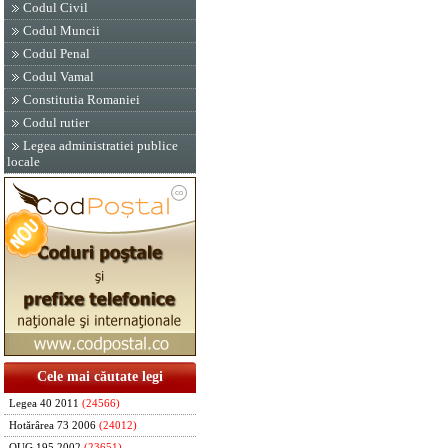
Codul Civil
Codul Muncii
Codul Penal
Codul Vamal
Constitutia Romaniei
Codul rutier
Legea administratiei publice
locale
Cele mai căutate legi
Legea 40 2011
(24566)
Hotărârea 73 2006
(24012)
OUG 195 2002
(23651)