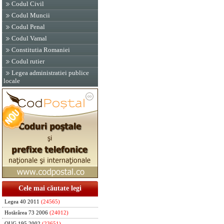
Codul Civil
Codul Muncii
Codul Penal
Codul Vamal
Constitutia Romaniei
Codul rutier
Legea administratiei publice
locale
Cele mai căutate legi
Legea 40 2011
(24565)
Hotărârea 73 2006
(24012)
OUG 195 2002
(23651)