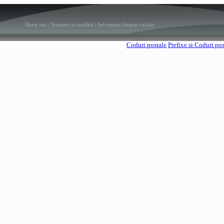
Harta site
|
Termeni si conditii
|
Informatii despre cookie
Coduri postale
Prefixe si Coduri po