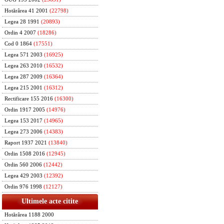
Hotărârea 41 2001
(22798)
Legea 28 1991
(20893)
Ordin 4 2007
(18286)
Cod 0 1864
(17551)
Legea 571 2003
(16925)
Legea 263 2010
(16532)
Legea 287 2009
(16364)
Legea 215 2001
(16312)
Rectificare 155 2016
(16300)
Ordin 1917 2005
(14976)
Legea 153 2017
(14965)
Legea 273 2006
(14383)
Raport 1937 2021
(13840)
Ordin 1508 2016
(12945)
Ordin 560 2006
(12442)
Legea 429 2003
(12392)
Ordin 976 1998
(12127)
Ultimele acte citite
Hotărârea 1188 2000