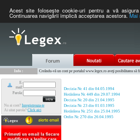
Acest site foloseşte cookie-uri pentru a vă asigura 
Continuarea navigării implică acceptarea acestora.
Mai 
Nou :
Legex.ro - portal de legislatie romaneasca. Un serviciu oferit g
Info :
Creându-vă un cont pe portalul www.legex.ro aveţi posibilitatea să fiţi
Info :
www.tntauto.ro - Managementul Integrat al Parcului Auto
E-
mail:
Decizia Nr. 41 din 04.05.1994
Parola:
Hotărârea Nr. 449 din 29.07.1994
Decizia Nr. 20 din 21.04.1995
Nu ai cont?
Inregistreaza-te
Decizia Nr. 23 din 01.03.1995
Ai uitat parola?
Click aici
Hotărârea Nr. 251 din 25.04.1995
Ordin Nr. 270 din 26.04.1995