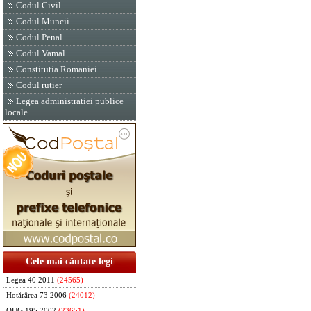
Codul Civil
Codul Muncii
Codul Penal
Codul Vamal
Constitutia Romaniei
Codul rutier
Legea administratiei publice
locale
Cele mai căutate legi
Legea 40 2011
(24565)
Hotărârea 73 2006
(24012)
OUG 195 2002
(23651)