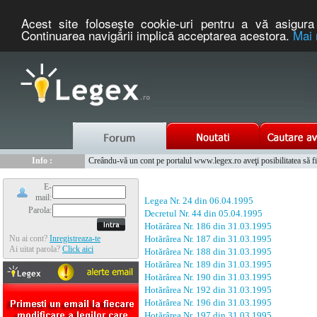
Acest site foloseşte cookie-uri pentru a vă asigura 
Continuarea navigării implică acceptarea acestora.
Mai 
Nou :
Legex.ro - portal de legislatie romaneasca. Un serviciu oferit g
Info :
Creându-vă un cont pe portalul www.legex.ro aveţi posibilitatea să fiţi
Info :
www.tntauto.ro - Managementul Integrat al Parcului Auto
E-
mail:
Legea Nr. 24 din 06.04.1995
Parola:
Decretul Nr. 44 din 05.04.1995
Hotărârea Nr. 186 din 31.03.1995
Nu ai cont?
Inregistreaza-te
Hotărârea Nr. 187 din 31.03.1995
Ai uitat parola?
Click aici
Hotărârea Nr. 188 din 31.03.1995
Hotărârea Nr. 189 din 31.03.1995
Hotărârea Nr. 190 din 31.03.1995
Hotărârea Nr. 192 din 31.03.1995
Hotărârea Nr. 196 din 31.03.1995
Hotărârea Nr. 197 din 31.03.1995