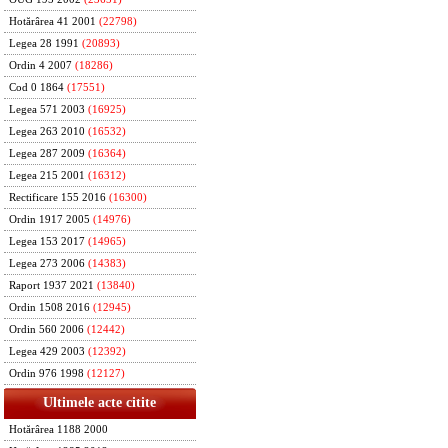
Hotărârea 41 2001
(22798)
Legea 28 1991
(20893)
Ordin 4 2007
(18286)
Cod 0 1864
(17551)
Legea 571 2003
(16925)
Legea 263 2010
(16532)
Legea 287 2009
(16364)
Legea 215 2001
(16312)
Rectificare 155 2016
(16300)
Ordin 1917 2005
(14976)
Legea 153 2017
(14965)
Legea 273 2006
(14383)
Raport 1937 2021
(13840)
Ordin 1508 2016
(12945)
Ordin 560 2006
(12442)
Legea 429 2003
(12392)
Ordin 976 1998
(12127)
Ultimele acte citite
Hotărârea 1188 2000