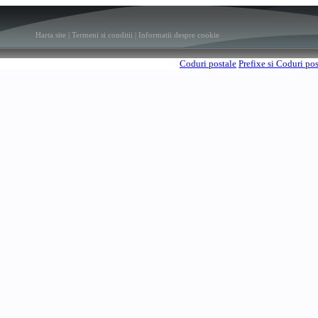
Harta site
|
Termeni si conditii
|
Informatii despre cookie
Coduri postale
Prefixe si Coduri po