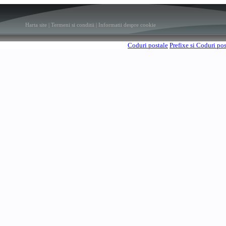
Harta site
|
Termeni si conditii
|
Informatii despre cookie
Coduri postale
Prefixe si Coduri po