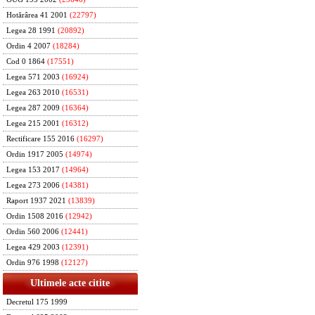
Hotărârea 41 2001
(22797)
Legea 28 1991
(20892)
Ordin 4 2007
(18284)
Cod 0 1864
(17551)
Legea 571 2003
(16924)
Legea 263 2010
(16531)
Legea 287 2009
(16364)
Legea 215 2001
(16312)
Rectificare 155 2016
(16297)
Ordin 1917 2005
(14974)
Legea 153 2017
(14964)
Legea 273 2006
(14381)
Raport 1937 2021
(13839)
Ordin 1508 2016
(12942)
Ordin 560 2006
(12441)
Legea 429 2003
(12391)
Ordin 976 1998
(12127)
Ultimele acte citite
Decretul 175 1999