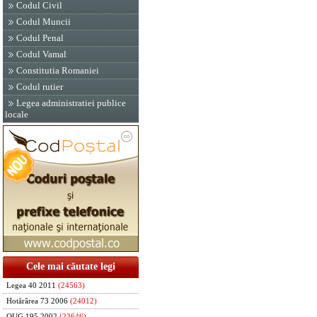
Codul Civil
Codul Muncii
Codul Penal
Codul Vamal
Constitutia Romaniei
Codul rutier
Legea administratiei publice
locale
Cele mai căutate legi
Legea 40 2011
(24563)
Hotărârea 73 2006
(24012)
OUG 195 2002
(23646)