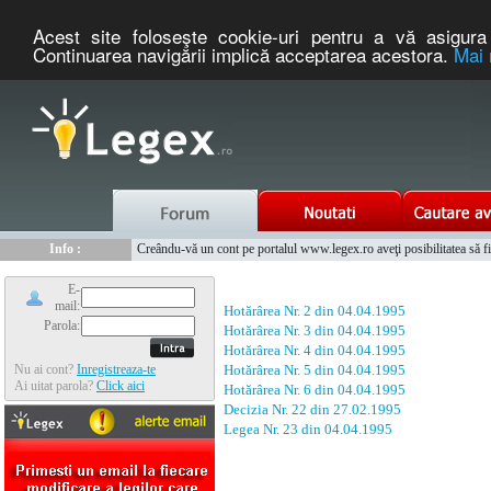
Acest site foloseşte cookie-uri pentru a vă asigura 
Continuarea navigării implică acceptarea acestora.
Mai 
Nou :
Legex.ro - portal de legislatie romaneasca. Un serviciu oferit g
Info :
Creându-vă un cont pe portalul www.legex.ro aveţi posibilitatea să fiţi
Info :
www.tntauto.ro - Managementul Integrat al Parcului Auto
E-
mail:
Hotărârea Nr. 2 din 04.04.1995
Parola:
Hotărârea Nr. 3 din 04.04.1995
Hotărârea Nr. 4 din 04.04.1995
Nu ai cont?
Inregistreaza-te
Hotărârea Nr. 5 din 04.04.1995
Ai uitat parola?
Click aici
Hotărârea Nr. 6 din 04.04.1995
Decizia Nr. 22 din 27.02.1995
Legea Nr. 23 din 04.04.1995