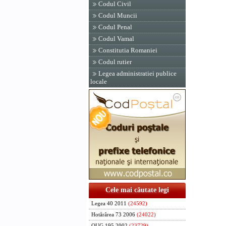
Codul Civil
Codul Muncii
Codul Penal
Codul Vamal
Constitutia Romaniei
Codul rutier
Legea administratiei publice
locale
Cele mai căutate legi
Legea 40 2011
(24592)
Hotărârea 73 2006
(24022)
OUG 195 2002
(23729)