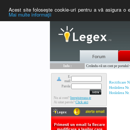
Acest site foloseşte cookie-uri pentru a vă asigura o e
Mai multe informaţii
Nou :
Legex.ro - portal de legislati
Info :
Creându-vă un cont pe portalul ww
Info :
www.tntauto.ro - Managementul 
E-
mail:
Rectificare N
Parola:
Hotărârea Nr
Hotărârea Nr
Nu ai cont?
Inregistreaza-te
Ai uitat parola?
Click aici