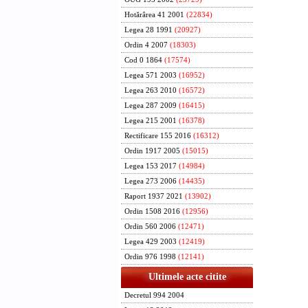
Hotărârea 41 2001
(22834)
Legea 28 1991
(20927)
Ordin 4 2007
(18303)
Cod 0 1864
(17574)
Legea 571 2003
(16952)
Legea 263 2010
(16572)
Legea 287 2009
(16415)
Legea 215 2001
(16378)
Rectificare 155 2016
(16312)
Ordin 1917 2005
(15015)
Legea 153 2017
(14984)
Legea 273 2006
(14435)
Raport 1937 2021
(13902)
Ordin 1508 2016
(12956)
Ordin 560 2006
(12471)
Legea 429 2003
(12419)
Ordin 976 1998
(12141)
Ultimele acte citite
Decretul 994 2004