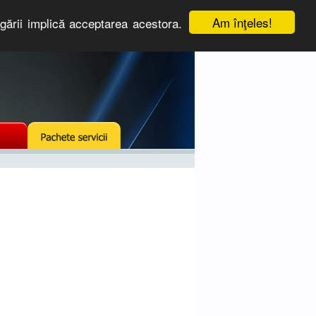
Am înţeles!
igării implică acceptarea acestora.