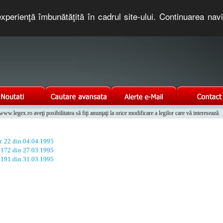
xperienţă îmbunătăţită în cadrul site-ului. Continuarea nav
e romaneasca. Un serviciu oferit gratuit de TNT COMPUTERS
w.legex.ro aveţi posibilitatea să fiţi anunţaţi la orice modificare a legilor care vă interesează.
Integrat al Parcului Auto
r. 22 din 04.04.1995
. 172 din 27.03.1995
. 191 din 31.03.1995