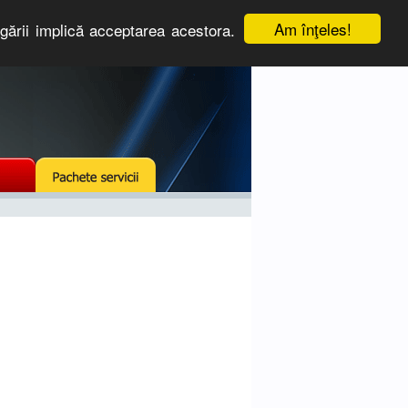
Am înţeles!
igării implică acceptarea acestora.