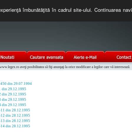
xperienţă îmbunătăţită în cadrul site-ului. Continuarea nav
e romaneasca. Un serviciu oferit gratuit de TNT COMPUTERS
w.legex.ro aveţi posibilitatea să fiţi anunţaţi la orice modificare a legilor care vă interesează.
Integrat al Parcului Auto
. 450 din 29.07.1994
1 din 29.12.1995
2 din 29.12.1995
3 din 29.12.1995
4 din 29.12.1995
 411 din 28.12.1995
 412 din 28.12.1995
 413 din 28.12.1995
 414 din 28.12.1995