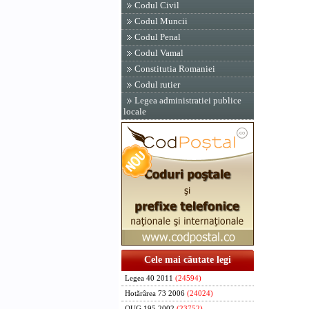
Codul Civil
Codul Muncii
Codul Penal
Codul Vamal
Constitutia Romaniei
Codul rutier
Legea administratiei publice
locale
Cele mai căutate legi
Legea 40 2011
(24594)
Hotărârea 73 2006
(24024)
OUG 195 2002
(23752)