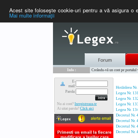
Acest site foloseşte cookie-uri pentru a vă asigura o e
Mai multe informaţii
Nou :
Legex.ro - portal de legislati
Info :
Creându-vă un cont pe portalul ww
Info :
www.tntauto.ro - Managementul 
E-
mail:
Hotărârea Nr
Parola:
Legea Nr. 13
Legea Nr. 13
Nu ai cont?
Inregistreaza-te
Legea Nr. 13
Ai uitat parola?
Click aici
Legea Nr. 13
Decretul Nr.
Decretul Nr.
Decretul Nr.
Decretul Nr.