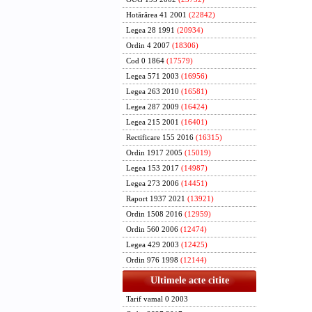
Hotărârea 41 2001
(22842)
Legea 28 1991
(20934)
Ordin 4 2007
(18306)
Cod 0 1864
(17579)
Legea 571 2003
(16956)
Legea 263 2010
(16581)
Legea 287 2009
(16424)
Legea 215 2001
(16401)
Rectificare 155 2016
(16315)
Ordin 1917 2005
(15019)
Legea 153 2017
(14987)
Legea 273 2006
(14451)
Raport 1937 2021
(13921)
Ordin 1508 2016
(12959)
Ordin 560 2006
(12474)
Legea 429 2003
(12425)
Ordin 976 1998
(12144)
Ultimele acte citite
Tarif vamal 0 2003