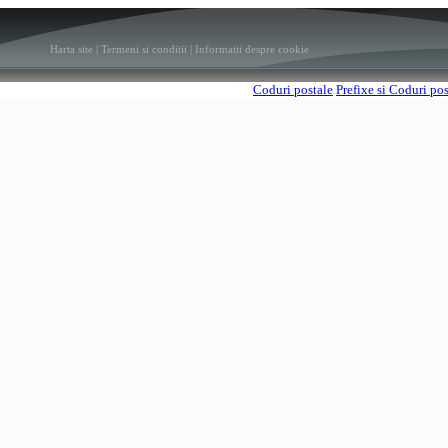
Harta site
|
Termeni si conditii
|
Informatii despre cookie
Coduri postale
Prefixe si Coduri po