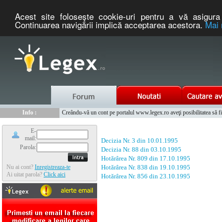
Acest site foloseşte cookie-uri pentru a vă asigura 
Continuarea navigării implică acceptarea acestora.
Mai 
Nou :
Legex.ro - portal de legislatie romaneasca. Un serviciu oferit g
Info :
Creându-vă un cont pe portalul www.legex.ro aveţi posibilitatea să fiţi
Info :
www.tntauto.ro - Managementul Integrat al Parcului Auto
E-
mail:
Decizia Nr. 3 din 10.01.1995
Parola:
Decizia Nr. 88 din 03.10.1995
Hotărârea Nr. 809 din 17.10.1995
Nu ai cont?
Inregistreaza-te
Hotărârea Nr. 838 din 19.10.1995
Ai uitat parola?
Click aici
Hotărârea Nr. 856 din 23.10.1995