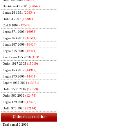
Hotărârea 41 2001
(22842)
Legea 28 1991
(20934)
Ordin 4 2007
(18306)
Cod 0 1864
(17579)
Legea 571 2003
(16956)
Legea 263 2010
(16581)
Legea 287 2009
(16424)
Legea 215 2001
(16401)
Rectificare 155 2016
(16315)
Ordin 1917 2005
(15019)
Legea 153 2017
(14987)
Legea 273 2006
(14451)
Raport 1937 2021
(13921)
Ordin 1508 2016
(12959)
Ordin 560 2006
(12474)
Legea 429 2003
(12425)
Ordin 976 1998
(12144)
Ultimele acte citite
Tarif vamal 0 2003