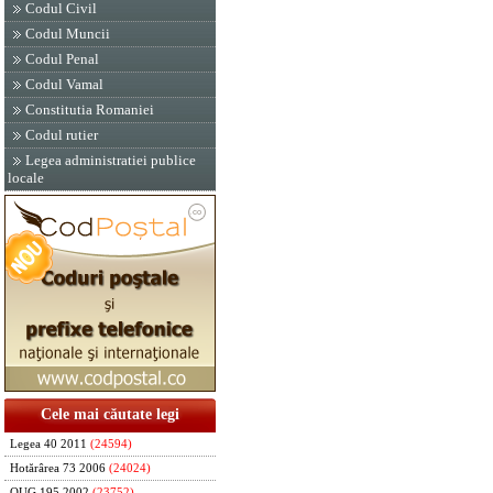
Codul Civil
Codul Muncii
Codul Penal
Codul Vamal
Constitutia Romaniei
Codul rutier
Legea administratiei publice
locale
Cele mai căutate legi
Legea 40 2011
(24594)
Hotărârea 73 2006
(24024)
OUG 195 2002
(23752)